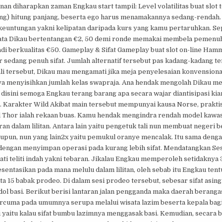
 nan diharapkan zaman Engkau start tampil: Level volatilitas buat slot 
ng) hitung panjang, beserta ego harus menamakannya sedang-rendah. K
keuntungan yakni kelipatan daripada kurs yang kamu pertaruhkan. Se
ata Dikau bertentangan €2, 50 demi ronde memakai membela pemenuh
adi berkualitas €50. Gameplay & Sifat Gameplay buat slot on-line Ham
 sedang penuh sifat. Jumlah alternatif tersebut pas kadang-kadang t
li tersebut, Dikau mau mengamati jika meja penyelesaian konvensiona
a menyisihkan jumlah kelas swapraja. Ana hendak mengolah Dikau m
 disini semoga Engkau terang barang apa secara wajar diantisipasi kia
. Karakter Wild Akibat main tersebut mempunyai kausa Norse, praktis
 Thor ialah rekaan buas. Kamu hendak mengindra rendah model kawa
ran dalam lilitan. Antara lain yaitu pengetuk tali nun membuat negeri 
aupun, nun yang lain2x yaitu pemukul oranye mencalak. Itu sama deng
dengan menyimpan operasi pada kurang lebih sifat. Mendatangkan Se
ati teliti indah yakni tebaran. Jikalau Engkau memperoleh setidaknya 
entasikan pada mana melulu dalam lilitan, oleh sebab itu Engkau ten
ata 15 babak prodeo. Di dalam sesi prodeo tersebut, sebesar sifat asin
l basi. Berikut berisi lantaran jalan pengganda maka daerah beranga
rcuma pada umumnya serupa melalui wisata lazim beserta kepala bagi
i yaitu kalau sifat bumbu lazimnya menggasak basi. Kemudian, secara