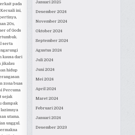
Januari 2025
terkait pada
ecuali ini,
Desember 2024
pertinya,
November 2024
an 20x,
mer of Gods
Oktober 2024
ertumbuk.
September 2024
l serta
engarungi
Agustus 2024
n kausa dari
Juli 2024
 jikalau
Juni 2024
san hidup
berangasan
Mei 2024
an zona buas
April 2024
si Percuma
3 sejak
Maret 2024
tu dampak
Februari 2024
g lazimnya
san utama.
Januari 2024
an unggul.
Desember 2023
 bermakna