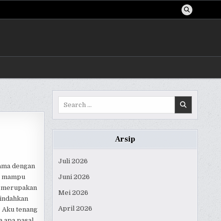
Search
for:
Arsip
Juli 2026
sama dengan
tas mampu
Juni 2026
tu merupakan
Mei 2026
indahkan
April 2026
 Aku tenang
a apa pasal