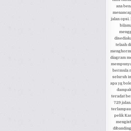
ana ben
menancapk
jalan opsi.
bilam
mengg
disediak
telaah d
menghormat
diagram mem
mempunyai 
bermula m
seluruh i
apa yg bo
dampak 
teradat be
729 jala
terlampau 
pelik Ka
mengist
dibandin