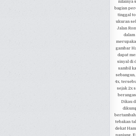
nilainya
bagian per
tinggal t
ukuran se
Jalan Rom
dalam 
merupakan
gambar Ha
dapat me
sinyal di
sambil k
sebangun,
4x, terseb
sejak 2x
berangas
Dikau 
dikump
bertambah 
tebakan ta
dekat Hamm
panjang, E