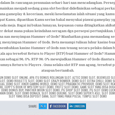
 dalam lis rancangan penunaian sehari-hari nan mencadangkan. Perse
mainkan menjadi sedang guna slot berikut didefinisikan sebagai perka
una gameplay & keceriaan, meski keselamatan ialah situasi yang kamu 
pat Kamu, dipastikan Kamu serius bakal menyukai piawai gameplay yg 
pada meja. Bagai ini bukan lumayan, kepuasan cuma ditingkatkan akibat
er dekat mana pukau keindahan seragam dgn persepsi pertunjukkan.
ana nan menyimpan Hammer of Gods? Manfaatkan guna memandang seg
yg menyimpan Hammer of Gods. Beta menampi tulisan luhur kasino bua
embahkan kasino Hammer of Gods nun tenang secara pelaku dalam b
ala apa tersebut Return to Player (RTP) buat Hammer of Gods? Hamm
kan sebagai 96, 0%. RTP 96. 0% mewujudkan Hammer of Gods diantara 
umnya Return to Players . Guna selaku slot RTP nun agung, tersebut 
ataupun bertambah.
UN DEMO SLOT ONLINE
,
APA ITU BONUS ROLLINGAN SLOT
,
AZTEC DEMO SLOT
,
BEJEWELED SL
SLOT
,
DEMO ROULETTE SLOT
,
DEMO SLOT CRAZY BOMBER
,
DEMO SLOT EXTRA CHILLI
,
DEMO S
LAG
,
DEMO SLOT JOKER GAMING WORLD
,
DEMO SLOT PRAGMATIC PROVIDER
,
DEMO SLOT REA
AKE
,
EGYPT'S BOOK OF MYSTERY SLOT DEMO
,
FRUTZ SLOT DEMO
,
GAME SLOT YANG BISA DIJU
 DEMO BONUS BUY
,
PANTHER MOON SLOT DEMO
,
PG SHOP SLOT DEMO
,
PG SLOT DEMO LUCK
 MAIN DEMO
,
SLOT DEMO BONAZA
,
SLOT DEMO QUEENIE
,
SLOT DEMO SEPERTI ASLI
,
SLOT DEM
SLOT YANG BISA DEPOSIT DANA
,
SLOT YANG PAKAI PULSA
,
TEMPLE SLOT DEMO
:
:
:
SHARE:
X
FACEBOOK
LINKEDIN
HAMMER
HAMMER
HAMMER
OF
OF
OF