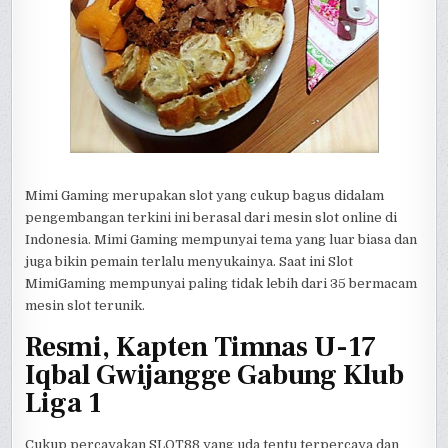
Mimi Gaming merupakan slot yang cukup bagus didalam
pengembangan terkini ini berasal dari mesin slot online di
Indonesia. Mimi Gaming mempunyai tema yang luar biasa dan
juga bikin pemain terlalu menyukainya. Saat ini Slot
MimiGaming mempunyai paling tidak lebih dari 35 bermacam
mesin slot terunik.
Resmi, Kapten Timnas U-17
Iqbal Gwijangge Gabung Klub
Liga 1
Cukup percayakan SLOT88 yang uda tentu terpercaya dan