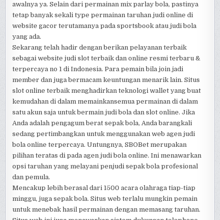
awalnya ya. Selain dari permainan mix parlay bola, pastinya
tetap banyak sekali type permainan taruhan judi online di
website gacor terutamanya pada sportsbook atau judi bola
yang ada.
Sekarang telah hadir dengan berikan pelayanan terbaik
sebagai website judi slot terbaik dan online resmi terbaru &
terpercaya no 1 di Indonesia. Para pemain bila join jadi
member dan juga bermacam keuntungan menarik lain. Situs
slot online terbaik menghadirkan teknologi wallet yang buat
kemudahan di dalam memainkansemua permainan di dalam
satu akun saja untuk bermain judi bola dan slot online. Jika
Anda adalah pengagum berat sepak bola, Anda barangkali
sedang pertimbangkan untuk menggunakan web agen judi
bola online terpercaya. Untungnya, SBOBet merupakan
pilihan teratas di pada agen judi bola online. Ini menawarkan
opsi taruhan yang melayani penjudi sepak bola profesional
dan pemula.
Mencakup lebih berasal dari 1500 acara olahraga tiap-tiap
minggu, juga sepak bola. Situs web terlalu mungkin pemain
untuk menebak hasil permainan dengan memasang taruhan.