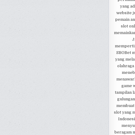
yang ad
website j
pemain an
slot on
memainkans
J
mempertim
SBOBet me
yang mela
olahraga
meneba
menawark
game we
tampilan l
gulungan
membuat 
slot yang 
Indonesi
menyuk
beragam me