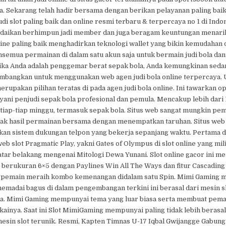
a. Sekarang telah hadir bersama dengan berikan pelayanan paling baik
udi slot paling baik dan online resmi terbaru & terpercaya no 1 di Indo
daikan berhimpun jadi member dan juga beragam keuntungan menarik 
line paling baik menghadirkan teknologi wallet yang bikin kemudahan 
emua permainan di dalam satu akun saja untuk bermain judi bola dan s
ika Anda adalah penggemar berat sepak bola, Anda kemungkinan seda
bangkan untuk menggunakan web agen judi bola online terpercaya. 
rupakan pilihan teratas di pada agen judi bola online. Ini tawarkan o
yani penjudi sepak bola profesional dan pemula. Mencakup lebih dari
 tiap-tiap minggu, termasuk sepak bola. Situs web sangat mungkin pe
k hasil permainan bersama dengan menempatkan taruhan. Situs web i
an sistem dukungan telpon yang bekerja sepanjang waktu. Pertama d
b slot Pragmatic Play, yakni Gates of Olympus di slot online yang mil
atar belakang mengenai Mitologi Dewa Yunani. Slot online gacor ini 
 berukuran 6×5 dengan Paylines Win All The Ways dan fitur Cascading
pemain meraih kombo kemenangan didalam satu Spin. Mimi Gaming 
memadai bagus di dalam pengembangan terkini ini berasal dari mesin sl
a. Mimi Gaming mempunyai tema yang luar biasa serta membuat pema
ainya. Saat ini Slot MimiGaming mempunyai paling tidak lebih berasal
sin slot terunik. Resmi, Kapten Timnas U-17 Iqbal Gwijangge Gabung 