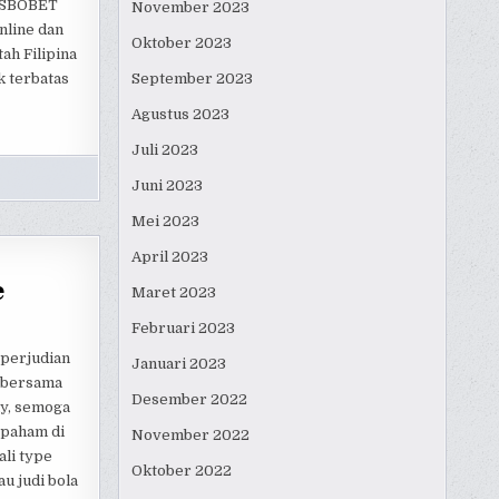
. SBOBET
November 2023
nline dan
Oktober 2023
ah Filipina
k terbatas
September 2023
Agustus 2023
Juli 2023
Juni 2023
Mei 2023
April 2023
e
Maret 2023
Februari 2023
 perjudian
Januari 2023
a bersama
Desember 2022
ay, semoga
 paham di
November 2022
ali type
Oktober 2022
u judi bola