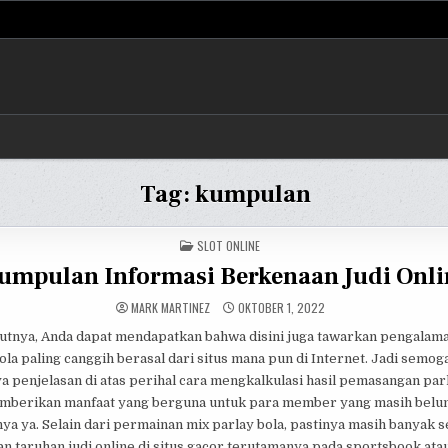
Tag:
kumpulan
POSTED
SLOT ONLINE
IN
umpulan Informasi Berkenaan Judi Onli
MARK MARTINEZ
OKTOBER 1, 2022
jutnya, Anda dapat mendapatkan bahwa disini juga tawarkan pengalam
ola paling canggih berasal dari situs mana pun di Internet. Jadi semo
a penjelasan di atas perihal cara mengkalkulasi hasil pemasangan par
mberikan manfaat yang berguna untuk para member yang masih bel
a ya. Selain dari permainan mix parlay bola, pastinya masih banyak se
n taruhan judi online di situs gacor terutamanya pada sportsbook atau