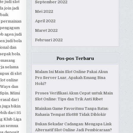
e judi slot
September 2022
a join jadi
Mei 2022
rbaik
April 2022
a permainan
ah pengagum
Maret 2022
b agen judi
Februari 2022
en judi bola
ional dan
sepak bola.
Pos-pos Terbaru
memasang
rja selama
Malam Ini Main Slot Online Pakai Akun
mpus di slot
Pro Server Luar, Apakah Emang Bisa
lot online
Hoki?
 Ways dan
Spin. Mimi
Proses Verifikasi Akun Cepat untuk Main
Slot Online: Tips dan Trik Anti Ribet
rasal dari
 juga bikin
Mainkan Game Favoritmu Tanpa Batas:
bih dari 35
Rahasia Tempat Slot88 Tidak Diblokir
g Klub Liga
Bukan Sekadar Cadangan: Mengapa Link
kan semua
Alternatif Slot Online Jadi Pembicaraan?
es deposit