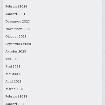
Februari 2024
Januari 2024
Desember 2023
November 2023
Oktober 2023
September 2023
Agustus 2023
Juli 2023
Juni 2023
Mei 2023
April 2023
Maret 2023
Februari 2023
Januari 2023