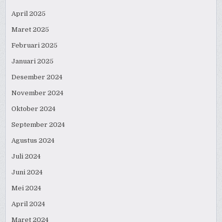
April 2025
Maret 2025
Februari 2025
Januari 2025
Desember 2024
November 2024
Oktober 2024
September 2024
Agustus 2024
Juli 2024
Juni 2024
Mei 2024
April 2024
Maret 2024