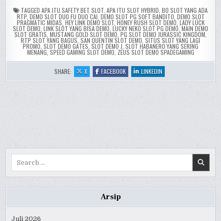
TAGGED
APA ITU SAFETY BET SLOT
,
APA ITU SLOT HYBRID
,
BO SLOT YANG ADA
RTP
,
DEMO SLOT DUO FU DUO CAI
,
DEMO SLOT PG SOFT BANDITO
,
DEMO SLOT
PRAGMATIC MIDAS
,
HEY LINK DEMO SLOT
,
HONEY RUSH SLOT DEMO
,
LADY LUCK
SLOT DEMO
,
LINK SLOT YANG BISA DEMO
,
LUCKY NEKO SLOT PG DEMO
,
MAIN DEMO
SLOT GRATIS
,
MUSTANG GOLD SLOT DEMO
,
PG SLOT DEMO JURASSIC KINGDOM
,
RTP SLOT YANG BAGUS
,
SAN QUENTIN SLOT DEMO
,
SITUS SLOT YANG LAGI
PROMO
,
SLOT DEMO GATES
,
SLOT DEMO J
,
SLOT HABANERO YANG SERING
MENANG
,
SPEED GAMING SLOT DEMO
,
ZEUS SLOT DEMO SPADEGAMING
:
:
:
SHARE:
X
FACEBOOK
LINKEDIN
ONLINE
ONLINE
ONLINE
CASINO
CASINO
CASINO
TECHNOLOGIES
TECHNOLOGIES
TECHNOLOGIES
2021
2021
2021
JUDI
JUDI
JUDI
SLOT
SLOT
SLOT
REVIEW
REVIEW
REVIEW
Search
for:
Arsip
Juli 2026