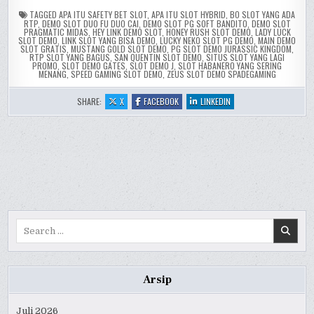
TAGGED
APA ITU SAFETY BET SLOT
,
APA ITU SLOT HYBRID
,
BO SLOT YANG ADA
RTP
,
DEMO SLOT DUO FU DUO CAI
,
DEMO SLOT PG SOFT BANDITO
,
DEMO SLOT
PRAGMATIC MIDAS
,
HEY LINK DEMO SLOT
,
HONEY RUSH SLOT DEMO
,
LADY LUCK
SLOT DEMO
,
LINK SLOT YANG BISA DEMO
,
LUCKY NEKO SLOT PG DEMO
,
MAIN DEMO
SLOT GRATIS
,
MUSTANG GOLD SLOT DEMO
,
PG SLOT DEMO JURASSIC KINGDOM
,
RTP SLOT YANG BAGUS
,
SAN QUENTIN SLOT DEMO
,
SITUS SLOT YANG LAGI
PROMO
,
SLOT DEMO GATES
,
SLOT DEMO J
,
SLOT HABANERO YANG SERING
MENANG
,
SPEED GAMING SLOT DEMO
,
ZEUS SLOT DEMO SPADEGAMING
:
:
:
SHARE:
X
FACEBOOK
LINKEDIN
ONLINE
ONLINE
ONLINE
CASINO
CASINO
CASINO
TECHNOLOGIES
TECHNOLOGIES
TECHNOLOGIES
2021
2021
2021
JUDI
JUDI
JUDI
SLOT
SLOT
SLOT
REVIEW
REVIEW
REVIEW
Search
for:
Arsip
Juli 2026