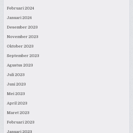
Februari 2024
Januari 2024
Desember 2023
November 2023
Oktober 2023
September 2023
Agustus 2023
Juli 2023
Juni 2023
Mei 2023
April 2023
Maret 2023
Februari 2023
Januari 2023