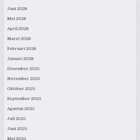
Juni 2026
Mei 2026
April 2026
Maret 2026
Februari 2026
Januari 2026
Desember 2025
November 2025
Oktober 2025
September 2025
Agustus 2025
Juli 2025
Juni 2025
Mei 2025