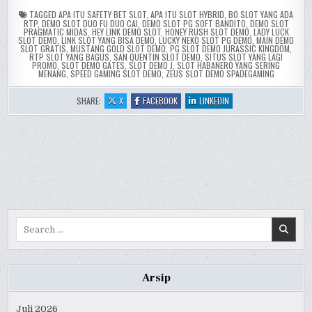
TAGGED
APA ITU SAFETY BET SLOT
,
APA ITU SLOT HYBRID
,
BO SLOT YANG ADA
RTP
,
DEMO SLOT DUO FU DUO CAI
,
DEMO SLOT PG SOFT BANDITO
,
DEMO SLOT
PRAGMATIC MIDAS
,
HEY LINK DEMO SLOT
,
HONEY RUSH SLOT DEMO
,
LADY LUCK
SLOT DEMO
,
LINK SLOT YANG BISA DEMO
,
LUCKY NEKO SLOT PG DEMO
,
MAIN DEMO
SLOT GRATIS
,
MUSTANG GOLD SLOT DEMO
,
PG SLOT DEMO JURASSIC KINGDOM
,
RTP SLOT YANG BAGUS
,
SAN QUENTIN SLOT DEMO
,
SITUS SLOT YANG LAGI
PROMO
,
SLOT DEMO GATES
,
SLOT DEMO J
,
SLOT HABANERO YANG SERING
MENANG
,
SPEED GAMING SLOT DEMO
,
ZEUS SLOT DEMO SPADEGAMING
:
:
:
SHARE:
X
FACEBOOK
LINKEDIN
ONLINE
ONLINE
ONLINE
CASINO
CASINO
CASINO
TECHNOLOGIES
TECHNOLOGIES
TECHNOLOGIES
2021
2021
2021
JUDI
JUDI
JUDI
SLOT
SLOT
SLOT
REVIEW
REVIEW
REVIEW
Search
for:
Arsip
Juli 2026