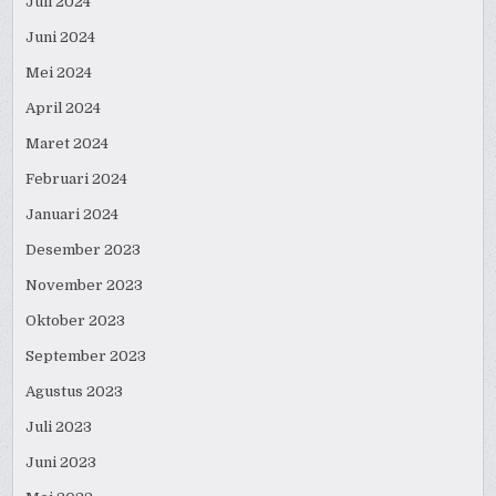
Juli 2024
Juni 2024
Mei 2024
April 2024
Maret 2024
Februari 2024
Januari 2024
Desember 2023
November 2023
Oktober 2023
September 2023
Agustus 2023
Juli 2023
Juni 2023