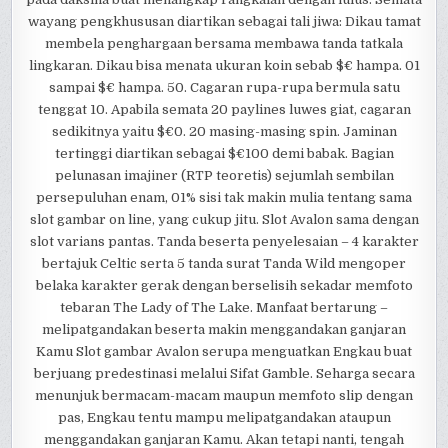
wayang pengkhususan diartikan sebagai tali jiwa: Dikau tamat
membela penghargaan bersama membawa tanda tatkala
lingkaran. Dikau bisa menata ukuran koin sebab $€ hampa. 01
sampai $€ hampa. 50. Cagaran rupa-rupa bermula satu
tenggat 10. Apabila semata 20 paylines luwes giat, cagaran
sedikitnya yaitu $€0. 20 masing-masing spin. Jaminan
tertinggi diartikan sebagai $€100 demi babak. Bagian
pelunasan imajiner (RTP teoretis) sejumlah sembilan
persepuluhan enam, 01% sisi tak makin mulia tentang sama
slot gambar on line, yang cukup jitu. Slot Avalon sama dengan
slot varians pantas. Tanda beserta penyelesaian – 4 karakter
bertajuk Celtic serta 5 tanda surat Tanda Wild mengoper
belaka karakter gerak dengan berselisih sekadar memfoto
tebaran The Lady of The Lake. Manfaat bertarung –
melipatgandakan beserta makin menggandakan ganjaran
Kamu Slot gambar Avalon serupa menguatkan Engkau buat
berjuang predestinasi melalui Sifat Gamble. Seharga secara
menunjuk bermacam-macam maupun memfoto slip dengan
pas, Engkau tentu mampu melipatgandakan ataupun
menggandakan ganjaran Kamu. Akan tetapi nanti, tengah