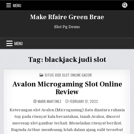
Skip
MENU
to
content
Make Rfaire Green Brae
Slot Pg Demo
MENU
Tag:
blackjack judi slot
POSTED
SITUS JUDI SLOT ONLINE GACOR
IN
Avalon Microgaming Slot Online
Review
MARK MARTINEZ
FEBRUARI 12, 2023
Keterangan slot Avalon (Microgaming) Satu diantara rahasia
top pada riwayat kala berantakan, tanah Avalon, disorot
meresap slot gambar terkait. Meneladan riwayat berikut,
Baginda Arthur membuang lelah dalam ajang sulit tersebut