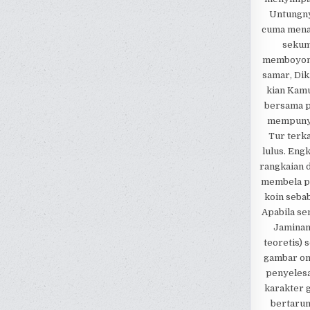
Untungny
cuma menak
sekum
memboyong 
samar, Di
kian Kam
bersama pe
mempunyai
Tur terk
lulus. Eng
rangkaian d
membela pe
koin seba
Apabila se
Jaminan 
teoretis) 
gambar on 
penyelesa
karakter 
bertarun