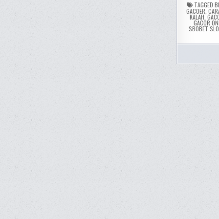
TAGGED
B
GACOER
,
CAR
KALAH
,
GACO
GACOR ON
SBOBET SLO