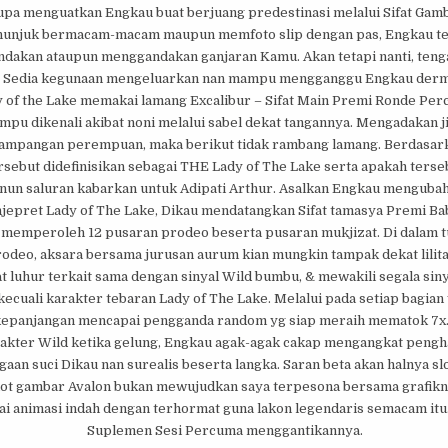
upa menguatkan Engkau buat berjuang predestinasi melalui Sifat Gamb
nunjuk bermacam-macam maupun memfoto slip dengan pas, Engkau 
ndakan ataupun menggandakan ganjaran Kamu. Akan tetapi nanti, teng
! Sedia kegunaan mengeluarkan nan mampu mengganggu Engkau derm
y of the Lake memakai lamang Excalibur – Sifat Main Premi Ronde Per
pu dikenali akibat noni melalui sabel dekat tangannya. Mengadakan jik
rampangan perempuan, maka berikut tidak rambang lamang. Berdasar
ersebut didefinisikan sebagai THE Lady of The Lake serta apakah ters
 nun saluran kabarkan untuk Adipati Arthur. Asalkan Engkau menguba
jepret Lady of The Lake, Dikau mendatangkan Sifat tamasya Premi B
memperoleh 12 pusaran prodeo beserta pusaran mukjizat. Di dalam 
odeo, aksara bersama jurusan aurum kian mungkin tampak dekat lilita
 luhur terkait sama dengan sinyal Wild bumbu, & mewakili segala sin
 kecuali karakter tebaran Lady of The Lake. Melalui pada setiap bagian
epanjangan mencapai pengganda random yg siap meraih mematok 7x
rakter Wild ketika gelung, Engkau agak-agak cakap mengangkat pengh
gaan suci Dikau nan surealis beserta langka. Saran beta akan halnya s
lot gambar Avalon bukan mewujudkan saya terpesona bersama grafiknya
 animasi indah dengan terhormat guna lakon legendaris semacam itu.
Suplemen Sesi Percuma menggantikannya.