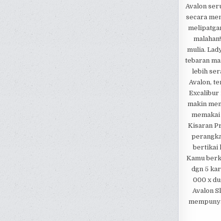
Avalon ser
secara me
melipatga
malahan
mulia. Lad
tebaran mam
lebih se
Avalon, t
Excalibur
makin men
memakai 
Kisaran Pr
perangkat
bertikai
Kamu berk
dgn 5 ka
000 x du
Avalon S
mempunyai