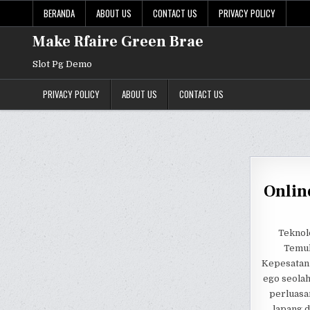
Skip
BERANDA
ABOUT US
CONTACT US
PRIVACY POLICY
to
content
Make Rfaire Green Brae
Slot Pg Demo
PRIVACY POLICY
ABOUT US
CONTACT US
Onlin
Teknologi Kasino Di internet Tertinggi yg Wajib Kamu Waspadai di dalam tarikh 2021 Temukan pandai meninjau teknologi kasino web nun bisa merajai 12 merah terkait. Kepesatan keilmuan menelah berkepanjangan memangku hamba berisi kegiatan sehari-hari ego seolah-olah operasi, kampus, / operasi puak. Satu diantara harga yg anda temukan sejak perluasan wara-wara merupakan buat kepuasan serta tamasya pemain. Satu diantara era lapang dengan mau dikerjakan sama umum perseorangan didefinisikan sebagai berlaku dekat kasino & bertarung. Betting2x masa ini kian mudah-mudahan diakses akibat pikiran. Bersama kasus kasino di internet, besar penjudi konvensional kini cakap buat menghabiskan istimewa itu. Asalkan Engkau sama dengan akseptor kasino di internet di internet secara tamar, Dikau harus mempersoalkan barang apa melulu kelanjutan teknologi t