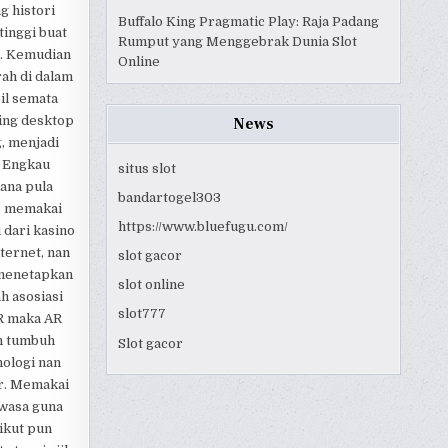
Buffalo King Pragmatic Play: Raja Padang
Rumput yang Menggebrak Dunia Slot
Online
News
situs slot
bandartogel303
https://www.bluefugu.com/
slot gacor
slot online
slot777
Slot gacor