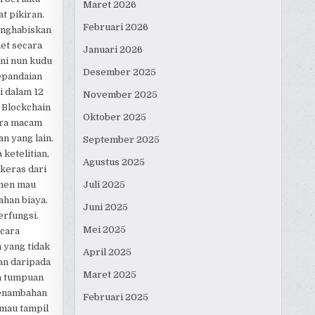
Maret 2026
Februari 2026
Januari 2026
Desember 2025
November 2025
Oktober 2025
September 2025
Agustus 2025
Juli 2025
Juni 2025
Mei 2025
April 2025
Maret 2025
Februari 2025