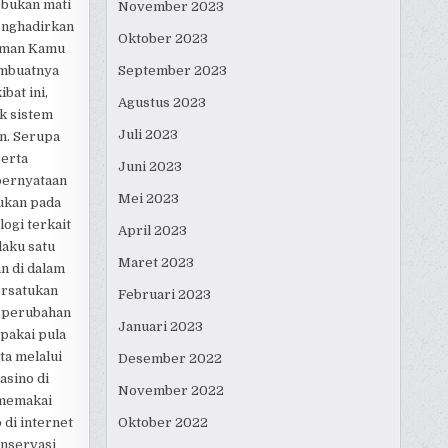
November 2023
Oktober 2023
September 2023
Agustus 2023
Juli 2023
Juni 2023
Mei 2023
April 2023
Maret 2023
Februari 2023
Januari 2023
Desember 2022
November 2022
Oktober 2022