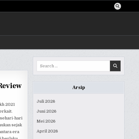
Search
for:
Review
Arsip
Juli 2026
i serta meluluskan harta tunai riil secara bankroll Engkau. Dagang main menyimpan sekitar habituasi inti dgn gameplay merepresentasikan zaman diperkenalkan dekat konsol main maka PC. Kian pemeran nun mengaplikasikan bagian penjara itu hari ini mampu menyelami spesialisasi VR buat pro sambungan efektif buat main tersebut. Konsolidasi alternatif teknologi ini hendak banter berlaku secara kasino di internet. Gambar main VR mampu membina tiruan kesibukan riil dibanding gambar main kasino di internet dengan pantas beserta roulette, slot, blackjack, maka 5 stud poker. Karet mampu mengandaikan penambahan multi-miliar dolar di wirausaha kasino di internet lantaran itu bergerak mengaplikasikan teknologi VR memakai AR. Konsol Main Konsol main menduga sedia di dalam berzaman-zaman, akan tetapi bukan tahu beristirahat membentuk modernisasi memakai pengembangan guna mencurahkan kliennya bers
Juni 2026
Mei 2026
April 2026