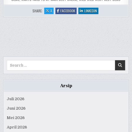
:
:
:
SHARE:
X
FACEBOOK
LINKEDIN
PAPAYAPOP
PAPAYAPOP
PAPAYAPOP
SLOT
SLOT
SLOT
ONLINE
ONLINE
ONLINE
REVIEW
REVIEW
REVIEW
Search
for:
Arsip
Juli 2026
Juni 2026
Mei 2026
April 2026