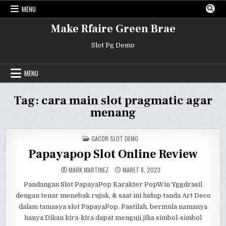
Skip
MENU
to
content
Make Rfaire Green Brae
Slot Pg Demo
MENU
Tag:
cara main slot pragmatic agar
menang
POSTED
GACOR SLOT DEMO
IN
Papayapop Slot Online Review
MARK MARTINEZ
MARET 8, 2023
Pandangan Slot PapayaPop Karakter PopWin Yggdrasil
dengan tenar menebak rujuk, & saat ini hidup tanda Art Deco
dalam tamasya slot PapayaPop. Pastilah, bermula namanya
hanya Dikau kira-kira dapat menguji jika simbol-simbol