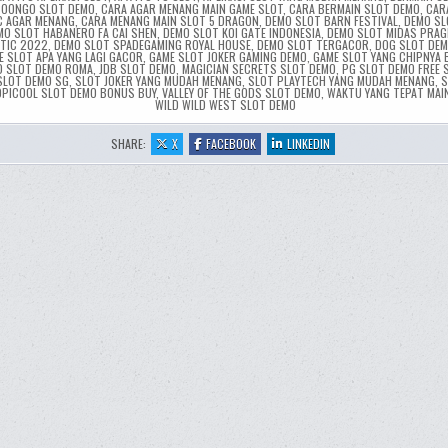
BOONGO SLOT DEMO
,
CARA AGAR MENANG MAIN GAME SLOT
,
CARA BERMAIN SLOT DEMO
,
CAR
C AGAR MENANG
,
CARA MENANG MAIN SLOT 5 DRAGON
,
DEMO SLOT BARN FESTIVAL
,
DEMO SL
MO SLOT HABANERO FA CAI SHEN
,
DEMO SLOT KOI GATE INDONESIA
,
DEMO SLOT MIDAS PRA
TIC 2022
,
DEMO SLOT SPADEGAMING ROYAL HOUSE
,
DEMO SLOT TERGACOR
,
DOG SLOT DE
E SLOT APA YANG LAGI GACOR
,
GAME SLOT JOKER GAMING DEMO
,
GAME SLOT YANG CHIPNYA B
D SLOT DEMO ROMA
,
JDB SLOT DEMO
,
MAGICIAN SECRETS SLOT DEMO
,
PG SLOT DEMO FREE 
SLOT DEMO SG
,
SLOT JOKER YANG MUDAH MENANG
,
SLOT PLAYTECH YANG MUDAH MENANG
,
S
PICOOL SLOT DEMO BONUS BUY
,
VALLEY OF THE GODS SLOT DEMO
,
WAKTU YANG TEPAT MAI
WILD WILD WEST SLOT DEMO
:
:
:
SHARE:
X
FACEBOOK
LINKEDIN
PAPAYAPOP
PAPAYAPOP
PAPAYAPOP
SLOT
SLOT
SLOT
ONLINE
ONLINE
ONLINE
REVIEW
REVIEW
REVIEW