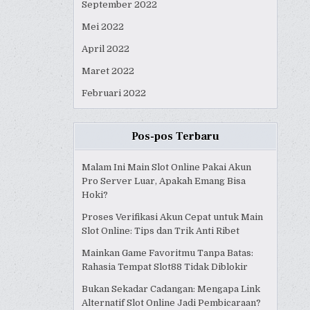
September 2022
Mei 2022
April 2022
Maret 2022
Februari 2022
Pos-pos Terbaru
Malam Ini Main Slot Online Pakai Akun
Pro Server Luar, Apakah Emang Bisa
Hoki?
Proses Verifikasi Akun Cepat untuk Main
Slot Online: Tips dan Trik Anti Ribet
Mainkan Game Favoritmu Tanpa Batas:
Rahasia Tempat Slot88 Tidak Diblokir
Bukan Sekadar Cadangan: Mengapa Link
Alternatif Slot Online Jadi Pembicaraan?