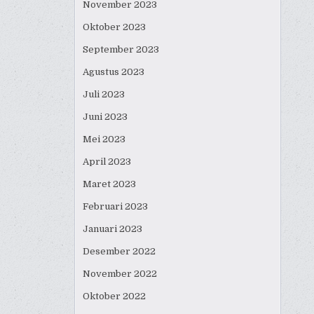
November 2023
Oktober 2023
September 2023
Agustus 2023
Juli 2023
Juni 2023
Mei 2023
April 2023
Maret 2023
Februari 2023
Januari 2023
Desember 2022
November 2022
Oktober 2022