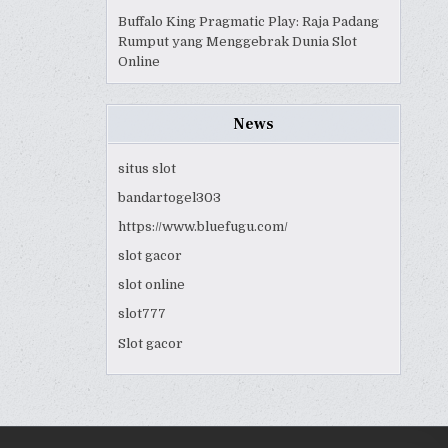
Buffalo King Pragmatic Play: Raja Padang
Rumput yang Menggebrak Dunia Slot
Online
News
situs slot
bandartogel303
https://www.bluefugu.com/
slot gacor
slot online
slot777
Slot gacor