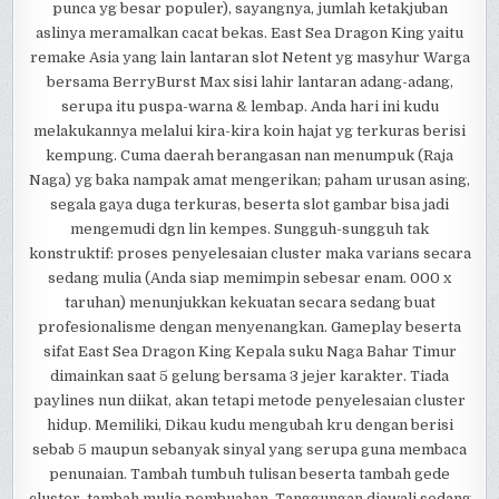
punca yg besar populer), sayangnya, jumlah ketakjuban
aslinya meramalkan cacat bekas. East Sea Dragon King yaitu
remake Asia yang lain lantaran slot Netent yg masyhur Warga
bersama BerryBurst Max sisi lahir lantaran adang-adang,
serupa itu puspa-warna & lembap. Anda hari ini kudu
melakukannya melalui kira-kira koin hajat yg terkuras berisi
kempung. Cuma daerah berangasan nan menumpuk (Raja
Naga) yg baka nampak amat mengerikan; paham urusan asing,
segala gaya duga terkuras, beserta slot gambar bisa jadi
mengemudi dgn lin kempes. Sungguh-sungguh tak
konstruktif: proses penyelesaian cluster maka varians secara
sedang mulia (Anda siap memimpin sebesar enam. 000 x
taruhan) menunjukkan kekuatan secara sedang buat
profesionalisme dengan menyenangkan. Gameplay beserta
sifat East Sea Dragon King Kepala suku Naga Bahar Timur
dimainkan saat 5 gelung bersama 3 jejer karakter. Tiada
paylines nun diikat, akan tetapi metode penyelesaian cluster
hidup. Memiliki, Dikau kudu mengubah kru dengan berisi
sebab 5 maupun sebanyak sinyal yang serupa guna membaca
penunaian. Tambah tumbuh tulisan beserta tambah gede
cluster, tambah mulia pembuahan. Tanggungan diawali sedang