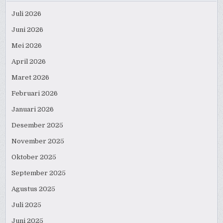
Juli 2026
Juni 2026
Mei 2026
April 2026
Maret 2026
Februari 2026
Januari 2026
Desember 2025
November 2025
Oktober 2025
September 2025
Agustus 2025
Juli 2025
Juni 2025