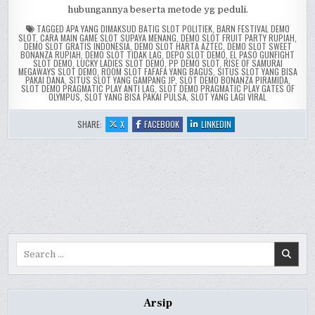
hubungannya beserta metode yg peduli.
TAGGED
APA YANG DIMAKSUD BATIG SLOT POLITIEK
,
BARN FESTIVAL DEMO
SLOT
,
CARA MAIN GAME SLOT SUPAYA MENANG
,
DEMO SLOT FRUIT PARTY RUPIAH
,
DEMO SLOT GRATIS INDONESIA
,
DEMO SLOT HARTA AZTEC
,
DEMO SLOT SWEET
BONANZA RUPIAH
,
DEMO SLOT TIDAK LAG
,
DEPO SLOT DEMO
,
EL PASO GUNFIGHT
SLOT DEMO
,
LUCKY LADIES SLOT DEMO
,
PP DEMO SLOT
,
RISE OF SAMURAI
MEGAWAYS SLOT DEMO
,
ROOM SLOT FAFAFA YANG BAGUS
,
SITUS SLOT YANG BISA
PAKAI DANA
,
SITUS SLOT YANG GAMPANG JP
,
SLOT DEMO BONANZA PIRAMIDA
,
SLOT DEMO PRAGMATIC PLAY ANTI LAG
,
SLOT DEMO PRAGMATIC PLAY GATES OF
OLYMPUS
,
SLOT YANG BISA PAKAI PULSA
,
SLOT YANG LAGI VIRAL
:
:
:
SHARE:
X
FACEBOOK
LINKEDIN
EAST
EAST
EAST
SEA
SEA
SEA
DRAGON
DRAGON
DRAGON
KING
KING
KING
NETENT
NETENT
NETENT
REVIEW
REVIEW
REVIEW
SLOT
SLOT
SLOT
ONLINE
ONLINE
ONLINE
Search
for:
Arsip