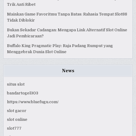
Trik Anti Ribet
Mainkan Game Favoritmu Tanpa Batas: Rahasia Tempat Slot88
Tidak Diblokir
Bukan Sekadar Cadangan: Mengapa Link Alternatif Slot Online
Jadi Pembicaraan?
Buffalo King Pragmatic Play: Raja Padang Rumput yang
Menggebrak Dunia Slot Online
News
situs slot
bandartogel303
https://www.bluefugu.com/
slot gacor
slot online
slot777