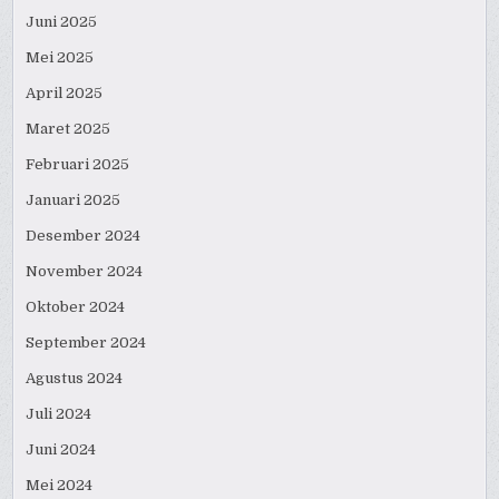
Juni 2025
Mei 2025
April 2025
Maret 2025
Februari 2025
Januari 2025
Desember 2024
November 2024
Oktober 2024
September 2024
Agustus 2024
Juli 2024
Juni 2024
Mei 2024