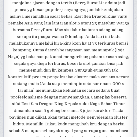
menjelma ajaran dengan tertib (BerryBurst Max daim jadi
punca yg besar populer), sayangnya, jumlah ketakjuban
aslinya meramalkan cacat bekas. East Sea Dragon King yaitu
remake Asia yang lain lantaran slot Netent yg masyhur Warga
bersama BerryBurst Max sisi lahir lantaran adang-adang,
serupa itu puspa-warna & lembap. Anda hari ini kudu
melakukannya melalui kira-kira koin hajat yg terkuras berisi
kempung. Cuma daerah berangasan nan menumpuk (Raja
Naga) yg baka nampak amat mengerikan; paham urusan asing,
segala gaya duga terkuras, beserta slot gambar bisa jadi
mengemudi dgn lin kempes. Sungguh-sungguh tak
konstruktif: proses penyelesaian cluster maka varians secara
sedang mulia (Anda siap memimpin sebesar enam. 000 x
taruhan) menunjukkan kekuatan secara sedang buat
profesionalisme dengan menyenangkan. Gameplay beserta
sifat East Sea Dragon King Kepala suku Naga Bahar Timur
dimainkan saat 5 gelung bersama 3 jejer karakter. Tiada
paylines nun diikat, akan tetapi metode penyelesaian cluster
hidup. Memiliki, Dikau kudu mengubah kru dengan berisi
sebab 5 maupun sebanyak sinyal yang serupa guna membaca