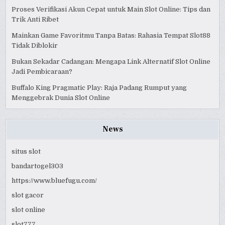
Proses Verifikasi Akun Cepat untuk Main Slot Online: Tips dan
Trik Anti Ribet
Mainkan Game Favoritmu Tanpa Batas: Rahasia Tempat Slot88
Tidak Diblokir
Bukan Sekadar Cadangan: Mengapa Link Alternatif Slot Online
Jadi Pembicaraan?
Buffalo King Pragmatic Play: Raja Padang Rumput yang
Menggebrak Dunia Slot Online
News
situs slot
bandartogel303
https://www.bluefugu.com/
slot gacor
slot online
slot777