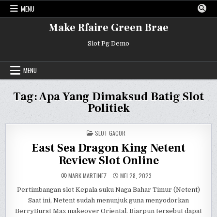
Skip
MENU
to
content
Make Rfaire Green Brae
Slot Pg Demo
MENU
Tag:
Apa Yang Dimaksud Batig Slot
Politiek
POSTED
SLOT GACOR
IN
East Sea Dragon King Netent
Review Slot Online
MARK MARTINEZ
MEI 28, 2023
Pertimbangan slot Kepala suku Naga Bahar Timur (Netent)
Saat ini, Netent sudah menunjuk guna menyodorkan
BerryBurst Max makeover Oriental. Biarpun tersebut dapat