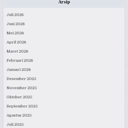
Arsip
Juli 2026
Juni 2026
Mei 2026
April 2026
Maret 2026
Februari 2026
Januari 2026
Desember 2025
November 2025
Oktober 2025
September 2025
Agustus 2025
Juli 2025