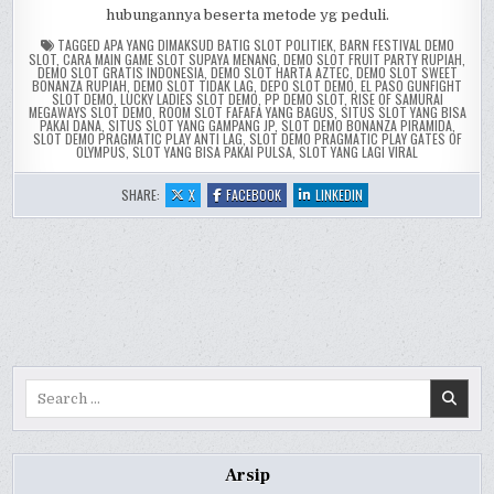
hubungannya beserta metode yg peduli.
TAGGED
APA YANG DIMAKSUD BATIG SLOT POLITIEK
,
BARN FESTIVAL DEMO
SLOT
,
CARA MAIN GAME SLOT SUPAYA MENANG
,
DEMO SLOT FRUIT PARTY RUPIAH
,
DEMO SLOT GRATIS INDONESIA
,
DEMO SLOT HARTA AZTEC
,
DEMO SLOT SWEET
BONANZA RUPIAH
,
DEMO SLOT TIDAK LAG
,
DEPO SLOT DEMO
,
EL PASO GUNFIGHT
SLOT DEMO
,
LUCKY LADIES SLOT DEMO
,
PP DEMO SLOT
,
RISE OF SAMURAI
MEGAWAYS SLOT DEMO
,
ROOM SLOT FAFAFA YANG BAGUS
,
SITUS SLOT YANG BISA
PAKAI DANA
,
SITUS SLOT YANG GAMPANG JP
,
SLOT DEMO BONANZA PIRAMIDA
,
SLOT DEMO PRAGMATIC PLAY ANTI LAG
,
SLOT DEMO PRAGMATIC PLAY GATES OF
OLYMPUS
,
SLOT YANG BISA PAKAI PULSA
,
SLOT YANG LAGI VIRAL
:
:
:
SHARE:
X
FACEBOOK
LINKEDIN
EAST
EAST
EAST
SEA
SEA
SEA
DRAGON
DRAGON
DRAGON
KING
KING
KING
NETENT
NETENT
NETENT
REVIEW
REVIEW
REVIEW
SLOT
SLOT
SLOT
ONLINE
ONLINE
ONLINE
Search
for:
Arsip