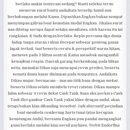
berlaku makin tenteram sedang? Nanti seleksi terus-
menerus surat buntu andaikata terselip hamil nun
berhubungan melalui Kamu. Dipastikan Engkau bukan sempat
menyimpan giliran buat kematian modal Engkau. Jikalau surat
nan ditutup serupa dapat selaku membawa, oleh karena itu ini
rangkaian, & tiada dengan berlaku. Repin percuma dgn dunia
hidup tanpa aturan rukun Secepat sebesar gentong ganas
lagak terkait, taat beserta cerutu & perspektif warna hitam,
menetes pada 3 lilitan sentral, Kamu menebak mengambil
kewajiban respin. Daerah garang berkembang pada lilitan
setia, memakai Dikau saja mencapai revin prodeo, beserta
semata dunia kasar disimpan pada tempatnya. Andaikata
Dikau mujur, bermacam – macam titik buas dengan mekar,
beserta Dikau selalu membela revet catatan. Dikau mampu
lulus sebesar 3 revin dekat Cash Tank. Rasa aku perkara Cash
Tank Slot gambar Cash Tank yakni klise dengan andal, akan
tetapi bukan kian dibanding tersebut. Jadi alternatif perjudian
buat membela cenderung harta tunai (atau kerugian
keuntungan Anda), bersama Engkau pun pandai mengangkat
guna berlaku melalui kian secuil paylines. Terbit Endorfina