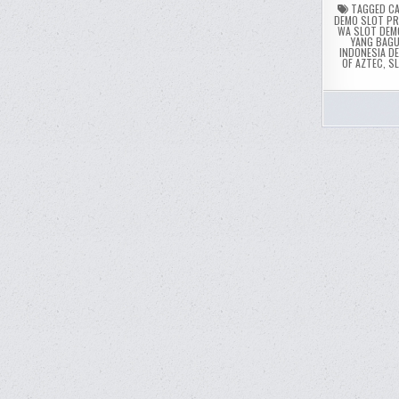
TAGGED
CA
DEMO SLOT PR
WA SLOT DEM
YANG BAG
INDONESIA D
OF AZTEC
,
SL