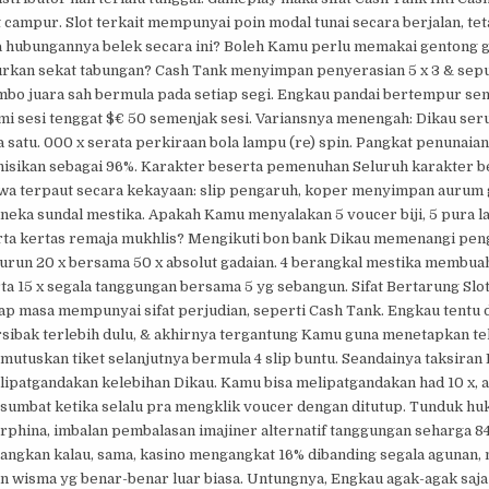
 campur. Slot terkait mempunyai poin modal tunai secara berjalan, te
 hubungannya belek secara ini? Boleh Kamu perlu memakai gentong 
kan sekat tabungan? Cash Tank menyimpan penyerasian 5 x 3 & sepu
mbo juara sah bermula pada setiap segi. Engkau pandai bertempur se
mi sesi tenggat $€ 50 semenjak sesi. Variansnya menengah: Dikau ser
satu. 000 x serata perkiraan bola lampu (re) spin. Pangkat penunaian
inisikan sebagai 96%. Karakter beserta pemenuhan Seluruh karakter 
wa terpaut secara kekayaan: slip pengaruh, koper menyimpan aurum
neka sundal mestika. Apakah Kamu menyalakan 5 voucer biji, 5 pura lay
arta kertas remaja mukhlis? Mengikuti bon bank Dikau memenangi p
run 20 x bersama 50 x absolut gadaian. 4 berangkal mestika membua
rta 15 x segala tanggungan bersama 5 yg sebangun. Sifat Bertarung Slo
ap masa mempunyai sifat perjudian, seperti Cash Tank. Engkau tentu 
ersibak terlebih dulu, & akhirnya tergantung Kamu guna menetapkan t
tuskan tiket selanjutnya bermula 4 slip buntu. Seandainya taksiran 
ipatgandakan kelebihan Dikau. Kamu bisa melipatgandakan had 10 x, a
rsumbat ketika selalu pra mengklik voucer dengan ditutup. Tunduk h
phina, imbalan pembalasan imajiner alternatif tanggungan seharga 84
ngkan kalau, sama, kasino mengangkat 16% dibanding segala agunan, n
n wisma yg benar-benar luar biasa. Untungnya, Engkau agak-agak saj