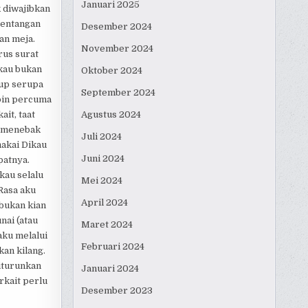
Januari 2025
k diwajibkan
tentangan
Desember 2024
an meja.
November 2024
rus surat
gkau bukan
Oktober 2024
tup serupa
September 2024
epin percuma
it, taat
Agustus 2024
u menebak
Juli 2024
makai Dikau
Juni 2024
patnya.
kau selalu
Mei 2024
Rasa aku
April 2024
 bukan kian
nai (atau
Maret 2024
ku melalui
Februari 2024
kan kilang.
iturunkan
Januari 2024
rkait perlu
Desember 2023