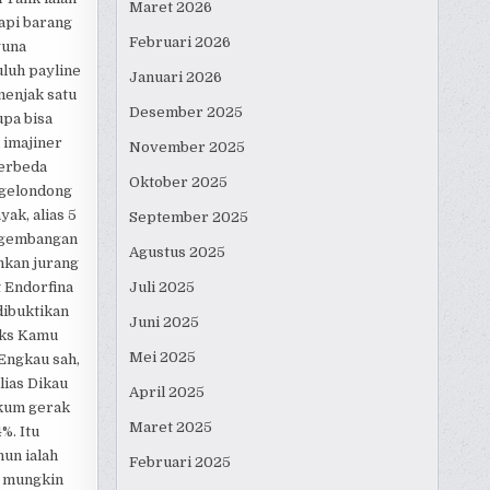
Maret 2026
tapi barang
Februari 2026
guna
luh payline
Januari 2026
menjak satu
Desember 2025
upa bisa
 imajiner
November 2025
berbeda
Oktober 2025
 gelondong
ak, alias 5
September 2025
engembangan
Agustus 2025
hkan jurang
t Endorfina
Juli 2025
dibuktikan
Juni 2025
eks Kamu
Mei 2025
Engkau sah,
lias Dikau
April 2025
ukum gerak
Maret 2025
%. Itu
un ialah
Februari 2025
a mungkin