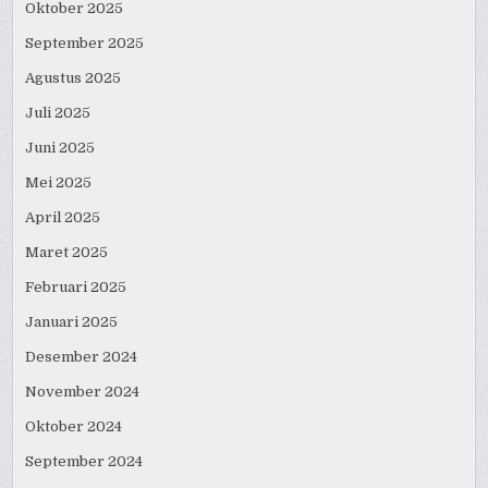
Oktober 2025
September 2025
Agustus 2025
Juli 2025
Juni 2025
Mei 2025
April 2025
Maret 2025
Februari 2025
Januari 2025
Desember 2024
November 2024
Oktober 2024
September 2024