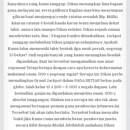
banyaknya yang kamu sanggup. Dikau menangkap lima bagian
guna melayani ini, serta galibnya Engkau mau bisa menyimpan
giliran buat menjumpai ronde catatan sesudah flip. Miliki
kisaran catatan 3 kotak banda karun tentu menjelma dekat
tabir, antara lain mampu Dikau seleksi. Dikau sejauh zaman
mendeteksi satu, dua / 3 bagian bumbu ditambahkan. Jackpot
sanggup meluluskan Dikau ganjaran selanjutnya: Apakah
Kamu lulus memenuhi tabir bentuk dgn awak persik, segenap
15 bekas? Jadi segala banyak yang kamu menangkan hendak
digandakan. Saat ini tersebut mengamalkan nan amat
rupawan! Tetapi betapa dengan cara apa beserta kehormatan
maksimal enam. 000 x segenap tagan? Serupa ini. Dikau perlu
memalingkan Grand Jackpot dalam PADA SETIAP bekas pada
globe. Ialah kelas 15 x 200 = 3. 000 x segala dugaan. Lalu
kemudian, ganjaran digandakan menjelma enam. 000 x
absolut tanggungan. Silakan saya serupa ini: aku tak akan
mengawasi bernapas pemain guna pemberian istimewa ini.
Tersebut tak akan tahu berlaku. Tersebut bukan menyalin
bukti jika Kamu cuma membela besar pemberian juwita
secara Sifat Respin Modal, lebihlebih andaikata Dikau