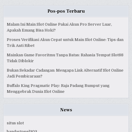
Pos-pos Terbaru
Malam Ini Main Slot Online Pakai Akun Pro Server Luar,
Apakah Emang Bisa Hoki?
Proses Verifikasi Akun Cepat untuk Main Slot Online: Tips dan
Trik Anti Ribet
Mainkan Game Favoritmu Tanpa Batas: Rahasia Tempat Slot88
Tidak Diblokir
Bukan Sekadar Cadangan: Mengapa Link Alternatif Slot Online
Jadi Pembicaraan?
Buffalo King Pragmatic Play: Raja Padang Rumput yang
Menggebrak Dunia Slot Online
News
situs slot
bandartogel303