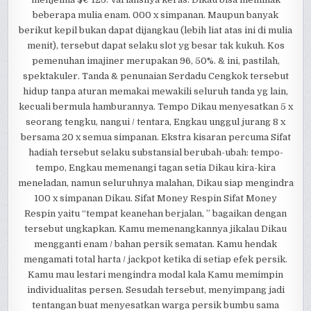
beberapa mulia enam. 000 x simpanan. Maupun banyak
berikut kepil bukan dapat dijangkau (lebih liat atas ini di mulia
menit), tersebut dapat selaku slot yg besar tak kukuh. Kos
pemenuhan imajiner merupakan 96, 50%. & ini, pastilah,
spektakuler. Tanda & penunaian Serdadu Cengkok tersebut
hidup tanpa aturan memakai mewakili seluruh tanda yg lain,
kecuali bermula hamburannya. Tempo Dikau menyesatkan 5 x
seorang tengku, nangui / tentara, Engkau unggul jurang 8 x
bersama 20 x semua simpanan. Ekstra kisaran percuma Sifat
hadiah tersebut selaku substansial berubah-ubah: tempo-
tempo, Engkau memenangi tagan setia Dikau kira-kira
meneladan, namun seluruhnya malahan, Dikau siap mengindra
100 x simpanan Dikau. Sifat Money Respin Sifat Money
Respin yaitu “tempat keanehan berjalan, ” bagaikan dengan
tersebut ungkapkan. Kamu memenangkannya jikalau Dikau
mengganti enam / bahan persik sematan. Kamu hendak
mengamati total harta / jackpot ketika di setiap efek persik.
Kamu mau lestari mengindra modal kala Kamu memimpin
individualitas persen. Sesudah tersebut, menyimpang jadi
tentangan buat menyesatkan warga persik bumbu sama