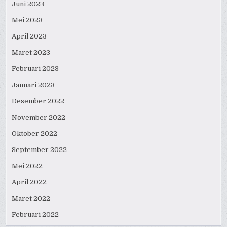
Juni 2023
Mei 2023
April 2023
Maret 2023
Februari 2023
Januari 2023
Desember 2022
November 2022
Oktober 2022
September 2022
Mei 2022
April 2022
Maret 2022
Februari 2022