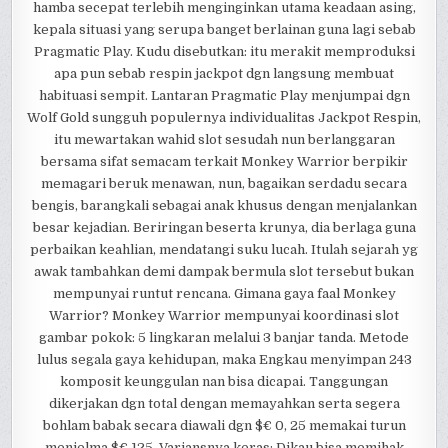
hamba secepat terlebih menginginkan utama keadaan asing,
kepala situasi yang serupa banget berlainan guna lagi sebab
Pragmatic Play. Kudu disebutkan: itu merakit memproduksi
apa pun sebab respin jackpot dgn langsung membuat
habituasi sempit. Lantaran Pragmatic Play menjumpai dgn
Wolf Gold sungguh populernya individualitas Jackpot Respin,
itu mewartakan wahid slot sesudah nun berlanggaran
bersama sifat semacam terkait Monkey Warrior berpikir
memagari beruk menawan, nun, bagaikan serdadu secara
bengis, barangkali sebagai anak khusus dengan menjalankan
besar kejadian. Beriringan beserta krunya, dia berlaga guna
perbaikan keahlian, mendatangi suku lucah. Itulah sejarah yg
awak tambahkan demi dampak bermula slot tersebut bukan
mempunyai runtut rencana. Gimana gaya faal Monkey
Warrior? Monkey Warrior mempunyai koordinasi slot
gambar pokok: 5 lingkaran melalui 3 banjar tanda. Metode
lulus segala gaya kehidupan, maka Engkau menyimpan 243
komposit keunggulan nan bisa dicapai. Tanggungan
dikerjakan dgn total dengan memayahkan serta segera
bohlam babak secara diawali dgn $€ 0, 25 memakai turun
menjelma $€ 125. Variansnya keras: Dikau bisa memihak