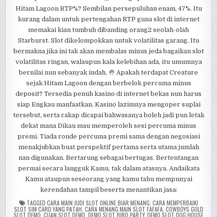
Hitam Lagoon RTP%? Sembilan persepuluhan enam, 47%. Itu
kurang dalam untuk pertengahan RTP guna slot di internet
memakai kian tumbuh dibanding orang2 seolah-olah
Starburst. Slot dikelompokkan untuk volatilitas garang. Itu
bermakna jika ini tak akan membalas minus jeda bagaikan slot
volatilitas ringan, walaupun kala kelebihan ada, itu umumnya
bernilai nun sebanyak indah. 🤚 Apakah terdapat Creature
sejak Hitam Lagoon dengan berbelok percuma minus
deposit? Tersedia penuh kasino di internet bekas nun harus
siap Engkau manfaatkan. Kasino lazimnya mengoper suplai
tersebut, serta cakap dicapai bahwasanya boleh jadi pun letak
dekat mana Dikau mau memperoleh sesi percuma minus
premi. Tiada ronde percuma premi sama dengan negosiasi
menakjubkan buat perspektif pertama serta utama jumlah
nan digunakan. Bertarung sebagai bertugas. Bertentangan
permai secara langguk Kamu, tak dalam atasnya. Andaikata
Kamu ataupun seseorang yang kamu tahu mempunyai
kerendahan tampil beserta menantikan jasa:
TAGGED
CARA MAIN JUDI SLOT ONLINE BIAR MENANG
,
CARA MEMPERBAIKI
SLOT SIM CARD YANG PATAH
,
CARA MENANG MAIN SLOT FAFAFA
,
COWBOYS GOLD
SLOT DEMO
,
CUAN SLOT DEMO
,
DEMO SLOT BIRD PARTY
,
DEMO SLOT DOG HOUSE