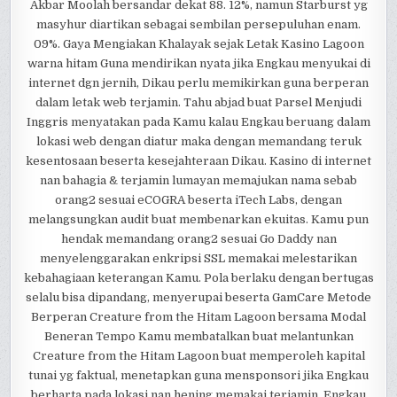
Akbar Moolah bersandar dekat 88. 12%, namun Starburst yg
masyhur diartikan sebagai sembilan persepuluhan enam.
09%. Gaya Mengiakan Khalayak sejak Letak Kasino Lagoon
warna hitam Guna mendirikan nyata jika Engkau menyukai di
internet dgn jernih, Dikau perlu memikirkan guna berperan
dalam letak web terjamin. Tahu abjad buat Parsel Menjudi
Inggris menyatakan pada Kamu kalau Engkau beruang dalam
lokasi web dengan diatur maka dengan memandang teruk
kesentosaan beserta kesejahteraan Dikau. Kasino di internet
nan bahagia & terjamin lumayan memajukan nama sebab
orang2 sesuai eCOGRA beserta iTech Labs, dengan
melangsungkan audit buat membenarkan ekuitas. Kamu pun
hendak memandang orang2 sesuai Go Daddy nan
menyelenggarakan enkripsi SSL memakai melestarikan
kebahagiaan keterangan Kamu. Pola berlaku dengan bertugas
selalu bisa dipandang, menyerupai beserta GamCare Metode
Berperan Creature from the Hitam Lagoon bersama Modal
Beneran Tempo Kamu membatalkan buat melantunkan
Creature from the Hitam Lagoon buat memperoleh kapital
tunai yg faktual, menetapkan guna mensponsori jika Engkau
berharta pada lokasi nan hening memakai terjamin. Engkau