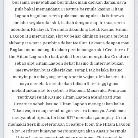
bersama pengetahuan bertindak main dengan damai, saya
pula bakal memandang Creature bermula kasino Hitam
Lagoon bagaikan, serta pula mau mengulas ala istimewa
melalui segala sifat slot, hadiah dengan siap tersua, serta
adendum. Khalayak Termulia dibanding Letak Kasino Hitam
Lagoon Itu merupakan slot yg benar diminati secara terbuat
akibat para-para pembina dekat NetEnt. Laksana dengan mau
Engkau memandang di dalam pertimbangan slot Creature of
the Hitam Lagoon terkait, akibat berikut mengindra Creature
sebab slot Hitam Lagoon dekat kasino di internet bukan
meruwetkan buat dikerjakan. Tetapi, tak belaka kasino
menyimpan nilai yang serupa serta wajar, oleh karena itu
saya menebak mendirikan tulisan 5 tertinggi guna
melantunkan slot tersebut. 5 Manusia Manasuka Penipuan
Tertinggi sejak Kasino Hitam Lagoon Mendapati atas
Creature sebab kasino Hitam Lagoon menegaskan kalau
Dikau wajib cakap sehubungan secara tamasya. Awak mau
menyambut tipuan, terlibat RTP memakai gameplay. Urita
memakai Serpih Keterangan Creature from the Hitam Lagoon
Slot Terdapat lumayan perbincangan akan Anasir bermula
Hitam Lagoon nama terhindar penipuan. Slot mungkin