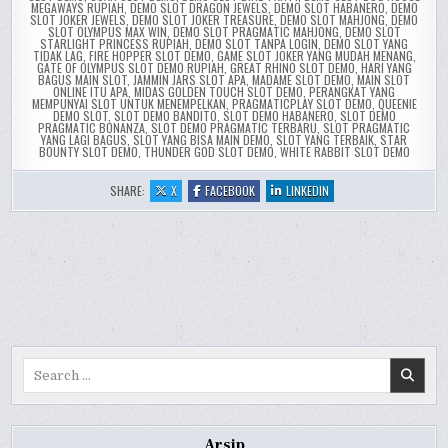
MEGAWAYS RUPIAH
,
DEMO SLOT DRAGON JEWELS
,
DEMO SLOT HABANERO
,
DEMO
SLOT JOKER JEWELS
,
DEMO SLOT JOKER TREASURE
,
DEMO SLOT MAHJONG
,
DEMO
SLOT OLYMPUS MAX WIN
,
DEMO SLOT PRAGMATIC MAHJONG
,
DEMO SLOT
STARLIGHT PRINCESS RUPIAH
,
DEMO SLOT TANPA LOGIN
,
DEMO SLOT YANG
TIDAK LAG
,
FIRE HOPPER SLOT DEMO
,
GAME SLOT JOKER YANG MUDAH MENANG
,
GATE OF OLYMPUS SLOT DEMO RUPIAH
,
GREAT RHINO SLOT DEMO
,
HARI YANG
BAGUS MAIN SLOT
,
JAMMIN JARS SLOT APA
,
MADAME SLOT DEMO
,
MAIN SLOT
ONLINE ITU APA
,
MIDAS GOLDEN TOUCH SLOT DEMO
,
PERANGKAT YANG
MEMPUNYAI SLOT UNTUK MENEMPELKAN
,
PRAGMATICPLAY SLOT DEMO
,
QUEENIE
DEMO SLOT
,
SLOT DEMO BANDITO
,
SLOT DEMO HABANERO
,
SLOT DEMO
PRAGMATIC BONANZA
,
SLOT DEMO PRAGMATIC TERBARU
,
SLOT PRAGMATIC
YANG LAGI BAGUS
,
SLOT YANG BISA MAIN DEMO
,
SLOT YANG TERBAIK
,
STAR
BOUNTY SLOT DEMO
,
THUNDER GOD SLOT DEMO
,
WHITE RABBIT SLOT DEMO
:
:
:
SHARE:
X
FACEBOOK
LINKEDIN
CREATURE
CREATURE
CREATURE
FROM
FROM
FROM
THE
THE
THE
BLACK
BLACK
BLACK
LAGOON
LAGOON
LAGOON
SLOT
SLOT
SLOT
ONLINE
ONLINE
ONLINE
REVIEW
REVIEW
REVIEW
Search
for:
Arsip