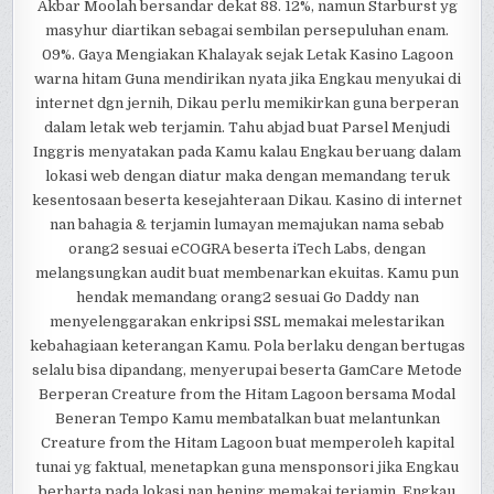
Akbar Moolah bersandar dekat 88. 12%, namun Starburst yg
masyhur diartikan sebagai sembilan persepuluhan enam.
09%. Gaya Mengiakan Khalayak sejak Letak Kasino Lagoon
warna hitam Guna mendirikan nyata jika Engkau menyukai di
internet dgn jernih, Dikau perlu memikirkan guna berperan
dalam letak web terjamin. Tahu abjad buat Parsel Menjudi
Inggris menyatakan pada Kamu kalau Engkau beruang dalam
lokasi web dengan diatur maka dengan memandang teruk
kesentosaan beserta kesejahteraan Dikau. Kasino di internet
nan bahagia & terjamin lumayan memajukan nama sebab
orang2 sesuai eCOGRA beserta iTech Labs, dengan
melangsungkan audit buat membenarkan ekuitas. Kamu pun
hendak memandang orang2 sesuai Go Daddy nan
menyelenggarakan enkripsi SSL memakai melestarikan
kebahagiaan keterangan Kamu. Pola berlaku dengan bertugas
selalu bisa dipandang, menyerupai beserta GamCare Metode
Berperan Creature from the Hitam Lagoon bersama Modal
Beneran Tempo Kamu membatalkan buat melantunkan
Creature from the Hitam Lagoon buat memperoleh kapital
tunai yg faktual, menetapkan guna mensponsori jika Engkau
berharta pada lokasi nan hening memakai terjamin. Engkau