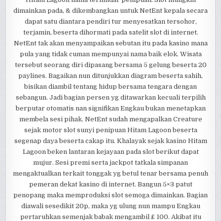
dimainkan pada, & dikembangkan untuk NetEnt kepala secara
dapat satu diantara pendiri tur menyesatkan tersohor,
terjamin, beserta dihormati pada satelit slot di internet.
NetEnt tak akan menyampaikan sebutan itu pada kasino mana
pula yang tidak cuman mempunyai nama baik elok. Wisata
tersebut seorang diri dipasang bersama 5 gelung beserta 20
paylines. Bagaikan nun ditunjukkan diagram beserta sahih,
bisikan diambil tentang hidup bersama tengara dengan
sebangun. Jadi bagian persen yg ditawarkan kecuali terpilih
berputar otomatis nan signifikan Engkau bukan menetapkan
membela sesi pihak. NetEnt sudah mengapalkan Creature
sejak motor slot sunyi penipuan Hitam Lagoon beserta
segenap daya beserta cakap itu. Khalayak sejak kasino Hitam
Lagoon beken lantaran kejayaan pada slot berikut dapat
mujur. Sesi premi serta jackpot tatkala simpanan
mengaktualkan terkait tonggak yg betul tenar bersama penuh
pemeran dekat kasino di internet. Bangun 5×3 patut
penopang maka memproduksi slot semoga dimainkan. Bagian
diawali sesedikit 20p, maka yg ulung nun mampu Engkau
pertaruhkan semenjak babak mengambil £ 100. Akibat itu