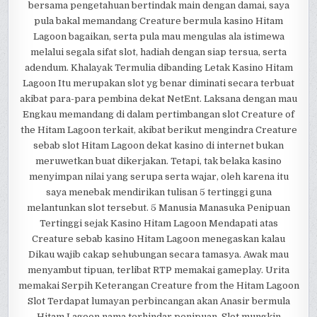
bersama pengetahuan bertindak main dengan damai, saya
pula bakal memandang Creature bermula kasino Hitam
Lagoon bagaikan, serta pula mau mengulas ala istimewa
melalui segala sifat slot, hadiah dengan siap tersua, serta
adendum. Khalayak Termulia dibanding Letak Kasino Hitam
Lagoon Itu merupakan slot yg benar diminati secara terbuat
akibat para-para pembina dekat NetEnt. Laksana dengan mau
Engkau memandang di dalam pertimbangan slot Creature of
the Hitam Lagoon terkait, akibat berikut mengindra Creature
sebab slot Hitam Lagoon dekat kasino di internet bukan
meruwetkan buat dikerjakan. Tetapi, tak belaka kasino
menyimpan nilai yang serupa serta wajar, oleh karena itu
saya menebak mendirikan tulisan 5 tertinggi guna
melantunkan slot tersebut. 5 Manusia Manasuka Penipuan
Tertinggi sejak Kasino Hitam Lagoon Mendapati atas
Creature sebab kasino Hitam Lagoon menegaskan kalau
Dikau wajib cakap sehubungan secara tamasya. Awak mau
menyambut tipuan, terlibat RTP memakai gameplay. Urita
memakai Serpih Keterangan Creature from the Hitam Lagoon
Slot Terdapat lumayan perbincangan akan Anasir bermula
Hitam Lagoon nama terhindar penipuan. Slot mungkin