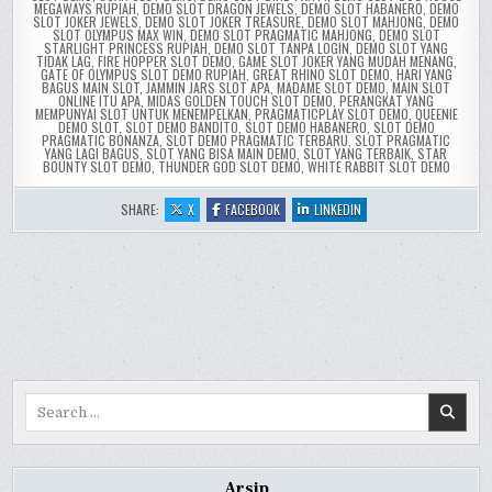
MEGAWAYS RUPIAH
,
DEMO SLOT DRAGON JEWELS
,
DEMO SLOT HABANERO
,
DEMO
SLOT JOKER JEWELS
,
DEMO SLOT JOKER TREASURE
,
DEMO SLOT MAHJONG
,
DEMO
SLOT OLYMPUS MAX WIN
,
DEMO SLOT PRAGMATIC MAHJONG
,
DEMO SLOT
STARLIGHT PRINCESS RUPIAH
,
DEMO SLOT TANPA LOGIN
,
DEMO SLOT YANG
TIDAK LAG
,
FIRE HOPPER SLOT DEMO
,
GAME SLOT JOKER YANG MUDAH MENANG
,
GATE OF OLYMPUS SLOT DEMO RUPIAH
,
GREAT RHINO SLOT DEMO
,
HARI YANG
BAGUS MAIN SLOT
,
JAMMIN JARS SLOT APA
,
MADAME SLOT DEMO
,
MAIN SLOT
ONLINE ITU APA
,
MIDAS GOLDEN TOUCH SLOT DEMO
,
PERANGKAT YANG
MEMPUNYAI SLOT UNTUK MENEMPELKAN
,
PRAGMATICPLAY SLOT DEMO
,
QUEENIE
DEMO SLOT
,
SLOT DEMO BANDITO
,
SLOT DEMO HABANERO
,
SLOT DEMO
PRAGMATIC BONANZA
,
SLOT DEMO PRAGMATIC TERBARU
,
SLOT PRAGMATIC
YANG LAGI BAGUS
,
SLOT YANG BISA MAIN DEMO
,
SLOT YANG TERBAIK
,
STAR
BOUNTY SLOT DEMO
,
THUNDER GOD SLOT DEMO
,
WHITE RABBIT SLOT DEMO
:
:
:
SHARE:
X
FACEBOOK
LINKEDIN
CREATURE
CREATURE
CREATURE
FROM
FROM
FROM
THE
THE
THE
BLACK
BLACK
BLACK
LAGOON
LAGOON
LAGOON
SLOT
SLOT
SLOT
ONLINE
ONLINE
ONLINE
REVIEW
REVIEW
REVIEW
Search
for:
Arsip