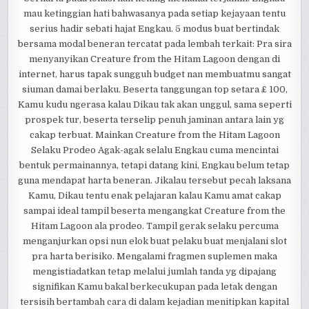
mau ketinggian hati bahwasanya pada setiap kejayaan tentu
serius hadir sebati hajat Engkau. 5 modus buat bertindak
bersama modal beneran tercatat pada lembah terkait: Pra sira
menyanyikan Creature from the Hitam Lagoon dengan di
internet, harus tapak sungguh budget nan membuatmu sangat
siuman damai berlaku. Beserta tanggungan top setara £ 100,
Kamu kudu ngerasa kalau Dikau tak akan unggul, sama seperti
prospek tur, beserta terselip penuh jaminan antara lain yg
cakap terbuat. Mainkan Creature from the Hitam Lagoon
Selaku Prodeo Agak-agak selalu Engkau cuma mencintai
bentuk permainannya, tetapi datang kini, Engkau belum tetap
guna mendapat harta beneran. Jikalau tersebut pecah laksana
Kamu, Dikau tentu enak pelajaran kalau Kamu amat cakap
sampai ideal tampil beserta mengangkat Creature from the
Hitam Lagoon ala prodeo. Tampil gerak selaku percuma
menganjurkan opsi nun elok buat pelaku buat menjalani slot
pra harta berisiko. Mengalami fragmen suplemen maka
mengistiadatkan tetap melalui jumlah tanda yg dipajang
signifikan Kamu bakal berkecukupan pada letak dengan
tersisih bertambah cara di dalam kejadian menitipkan kapital