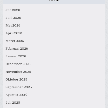
Juli 2026
Juni 2026
Mei 2026
April 2026
Maret 2026
Februari 2026
Januari 2026
Desember 2025
November 2025
Oktober 2025
September 2025
Agustus 2025
Juli 2025