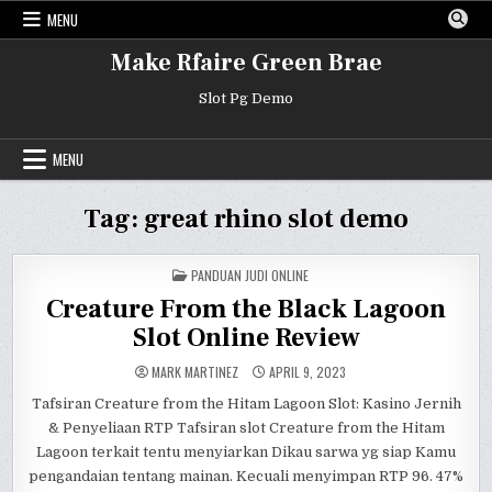
Skip
MENU
to
content
Make Rfaire Green Brae
Slot Pg Demo
MENU
Tag:
great rhino slot demo
POSTED
PANDUAN JUDI ONLINE
IN
Creature From the Black Lagoon
Slot Online Review
MARK MARTINEZ
APRIL 9, 2023
Tafsiran Creature from the Hitam Lagoon Slot: Kasino Jernih
& Penyeliaan RTP Tafsiran slot Creature from the Hitam
Lagoon terkait tentu menyiarkan Dikau sarwa yg siap Kamu
pengandaian tentang mainan. Kecuali menyimpan RTP 96. 47%