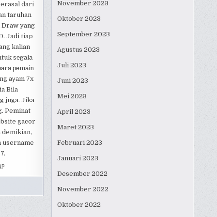
November 2023
erasal dari
an taruhan
Oktober 2023
h Draw yang
September 2023
. Jadi tiap
ang kalian
Agustus 2023
ntuk ѕеgаlа
Juli 2023
 раrа реmаіn
ung ауаm 7x
Juni 2023
ia Bila
Mei 2023
 juga. Jika
g. Peminat
April 2023
ebsite gacor
Maret 2023
n demikian,
an username
Februari 2023
7.
Januari 2023
AP
Desember 2022
November 2022
Oktober 2022