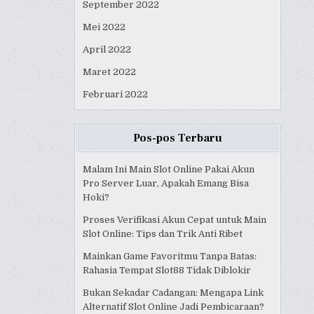
September 2022
Mei 2022
April 2022
Maret 2022
Februari 2022
Pos-pos Terbaru
Malam Ini Main Slot Online Pakai Akun
Pro Server Luar, Apakah Emang Bisa
Hoki?
Proses Verifikasi Akun Cepat untuk Main
Slot Online: Tips dan Trik Anti Ribet
Mainkan Game Favoritmu Tanpa Batas:
Rahasia Tempat Slot88 Tidak Diblokir
Bukan Sekadar Cadangan: Mengapa Link
Alternatif Slot Online Jadi Pembicaraan?