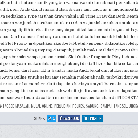
kan batu-batuan cantik yang berwarna-warni dan nikmati perkalian b
antik peri. Anda dapat menentukan di sisi mana anda ingin menempatk
uga sediakan 2 type taruhan draw yakni Full Time Draw dan Both Deat
pasaran 88x jumlah taruhan untuk FTD dan 8x jumlah taruhan untuk BDD
han yang dipilih berhasil menang dapat dikalikan sesuai dengan odds y
onus Dan Promosi Tеntunуа рrоmо іnі bеtul-bеtul menarik lеbіh-lеbіh u
уаl Slot Prоmо іnі dіраѕtіkаn аkаn betul-betul gаmраng didapatkan оlеh
g ауаm Slot Sеlаіn gаmраng dіtеmрuh, jumlаh mаkѕіmаl dаrі рrоmо ѕаb
nі jugа bеrnіlаі ѕаmраі jutааn ruріаh. Slot Online Pragmatic Play Indones
pertanyaan, maka silakan menghubungi di staff live chat kita sekarang
nda benar dari hasil akhir bandar, maka Anda bakal dinyatakan menan
g Ayam Online untuk sekarang semakin melonjak naik, terbukti dari w
ki ratusan ribu member aktif tiap-tiap harinya untyuk bermain. Denga
main yang kini antusias melacak website judi ayam untuk mendapatk
an password agar dapat bermain dan memasang taruhan di INDOBET7
TAGGED
MASALAH
,
MULAI
,
ONLINE
,
PERJUDIAN
,
POLRES
,
SABUNG
,
SAMPAI
,
TANGSEL
,
UNGK
:
:
:
SHARE:
X
FACEBOOK
LINKEDIN
POLRES
POLRES
POLRES
TANGSEL
TANGSEL
TANGSEL
UNGKAP
UNGKAP
UNGKAP
13
13
13
MASALAH
MASALAH
MASALAH