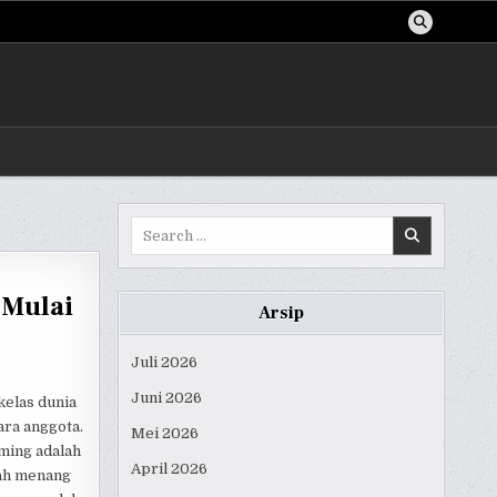
Search
for:
 Mulai
Arsip
Juli 2026
Juni 2026
kelas dunia
ara anggota.
Mei 2026
ming adalah
April 2026
dah menang