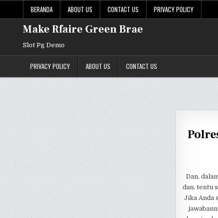
Skip
BERANDA
ABOUT US
CONTACT US
PRIVACY POLICY
to
content
Make Rfaire Green Brae
Slot Pg Demo
PRIVACY POLICY
ABOUT US
CONTACT US
Polre
Dan, dalam
dan, tentu
Jika Anda 
jawabanny