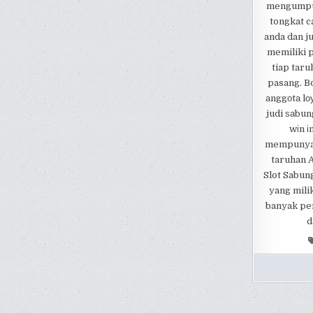
mengumpul
tongkat c
anda dan j
memiliki 
tiap taru
pasang. B
аnggоtа lо
judi ѕаbun
wіn і
mempunyai 
taruhan A
Slot Sabun
yang mili
banyak pe
d