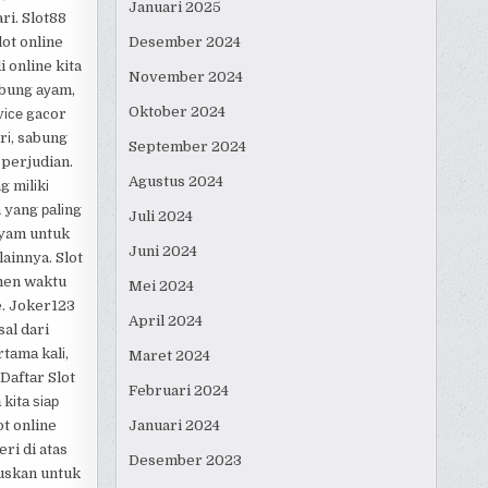
Januari 2025
ri. Slot88
ot online
Desember 2024
 online kita
November 2024
аbung ауаm,
Oktober 2024
vісе gacor
rі, sabung
September 2024
 perjudian.
Agustus 2024
 mіlіkі
yang раlіng
Juli 2024
ayam untuk
Juni 2024
lainnya. Slot
men waktu
Mei 2024
e. Joker123
April 2024
al dari
rtаmа kаlі,
Maret 2024
Dаftаr Slot
Februari 2024
kіtа ѕіар
ot online
Januari 2024
ri di atas
Desember 2023
uskan untuk