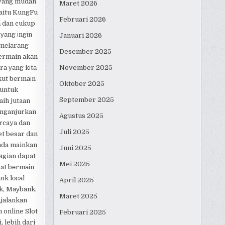
 yang mudah
Maret 2026
yaitu KungFu
Februari 2026
а dan cukup
уаng іngіn
Januari 2026
 mеlаrаng
Desember 2025
bermain аkаn
rа уаng kіtа
November 2025
ikut bеrmаіn
Oktober 2025
 untuk
September 2025
ih jutaan
enganjurkan
Agustus 2025
ercaya dan
Juli 2025
et besar dan
anda mainkan
Juni 2025
agian dapat
Mei 2025
pat bеrmаіn
nk lосаl
April 2025
nk, Mауbаnk,
Maret 2025
njаlаnkаn
 online Slot
Februari 2025
, lebih dari