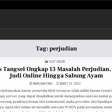
Tag:
perjudian
POSTED
SLOT GACOR
IN
s Tangsel Ungkap 13 Masalah Perjudian,
Judi Online Hingga Sabung Ayam
MARK MARTINEZ
MARET 22, 2022
 kebanyakan kasus, penyedia Slott teranyar telah miliki lisensi resmi 
 saja, server yang dapat diandalkan untuk menegaskan operasi mulus p
seorang pemburu bonus slot sensasional, maka provider slot Spadega
a. Agen slot online ini memiliki win rate 97,80% pada permainan mu