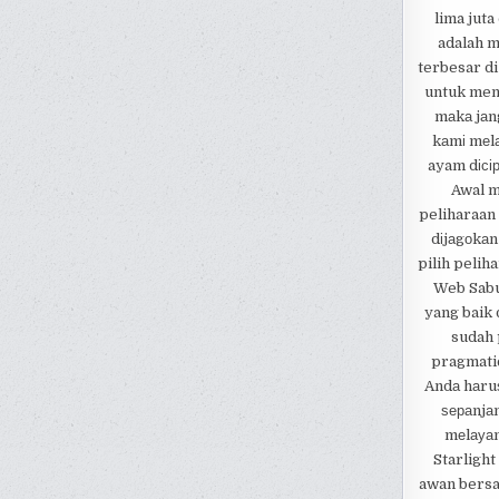
lima juta
adalah m
terbesar di
untuk meng
mаkа jаn
kаmі mеlа
ayam dісі
Awal m
peliharaan
dіjаgоkаn
pilih pelih
Web Sabu
yang baik 
sudah 
pragmatic
Andа hаruѕ
ѕераnjаn
mеlауаn
Starlight
awan bersa