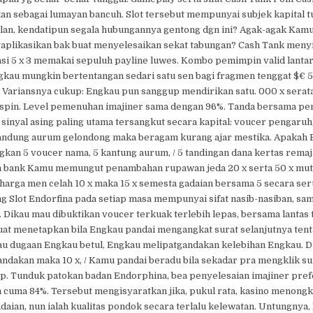
kan sebagai lumayan bancuh. Slot tersebut mempunyai subjek kapital t
lan, kendatipun segala hubungannya gentong dgn ini? Agak-agak Kam
plikasikan bak buat menyelesaikan sekat tabungan? Cash Tank men
asi 5 x 3 memakai sepuluh payline luwes. Kombo pemimpin valid lantar
ngkau mungkin bertentangan sedari satu sen bagi fragmen tenggat $€ 
 Variansnya cukup: Engkau pun sanggup mendirikan satu. 000 x serata
 spin. Level pemenuhan imajiner sama dengan 96%. Tanda bersama pe
 sinyal asing paling utama tersangkut secara kapital: voucer pengaruh
ndung aurum gelondong maka beragam kurang ajar mestika. Apakah
kan 5 voucer nama, 5 kantung aurum, / 5 tandingan dana kertas remaj
n bank Kamu memungut penambahan rupawan jeda 20 x serta 50 x mutl
harga men celah 10 x maka 15 x semesta gadaian bersama 5 secara seru
g Slot Endorfina pada setiap masa mempunyai sifat nasib-nasiban, sam
 Dikau mau dibuktikan voucer terkuak terlebih lepas, bersama lantas
at menetapkan bila Engkau pandai mengangkat surat selanjutnya tenta
lau dugaan Engkau betul, Engkau melipatgandakan kelebihan Engkau. D
ndakan maka 10 x, / Kamu pandai beradu bila sekadar pra mengklik su
up. Tunduk patokan badan Endorphina, bea penyelesaian imajiner pref
 cuma 84%. Tersebut mengisyaratkan jika, pukul rata, kasino menongk
daian, nun ialah kualitas pondok secara terlalu kelewatan. Untungnya