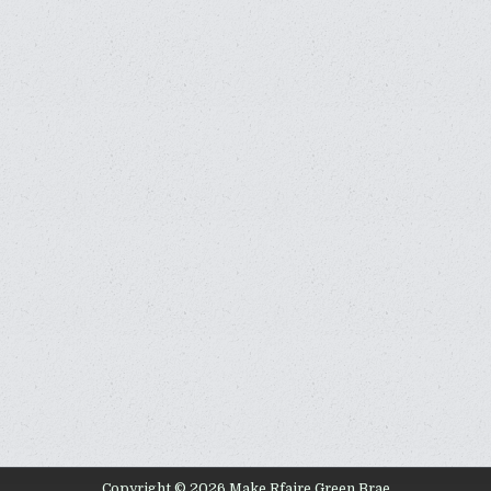
Copyright © 2026 Make Rfaire Green Brae