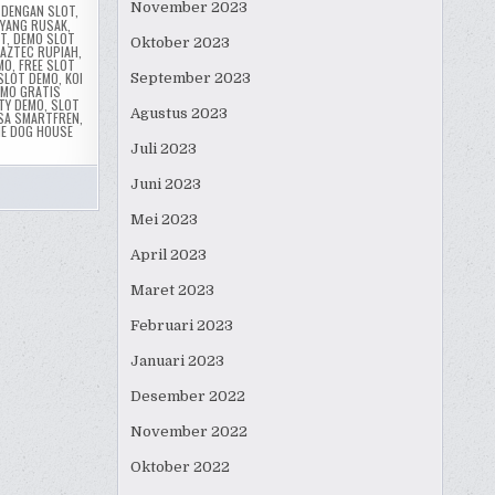
November 2023
 DENGAN SLOT
,
 YANG RUSAK
,
OT
,
DEMO SLOT
Oktober 2023
AZTEC RUPIAH
,
MO
,
FREE SLOT
SLOT DEMO
,
KOI
September 2023
EMO GRATIS
TY DEMO
,
SLOT
Agustus 2023
LSA SMARTFREN
,
E DOG HOUSE
Juli 2023
Juni 2023
Mei 2023
April 2023
Maret 2023
Februari 2023
Januari 2023
Desember 2022
November 2022
Oktober 2022