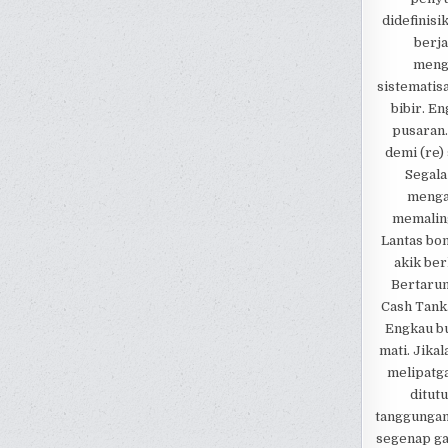
didefinisi
berja
menga
sistematis
bibir. E
pusaran.
demi (re)
Segala
menga
memaling
Lantas bo
akik ber
Bertarun
Cash Tank.
Engkau bu
mati. Jika
melipatga
ditut
tanggungan
segenap ga