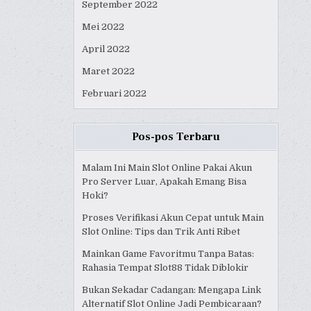
September 2022
Mei 2022
April 2022
Maret 2022
Februari 2022
Pos-pos Terbaru
Malam Ini Main Slot Online Pakai Akun
Pro Server Luar, Apakah Emang Bisa
Hoki?
Proses Verifikasi Akun Cepat untuk Main
Slot Online: Tips dan Trik Anti Ribet
Mainkan Game Favoritmu Tanpa Batas:
Rahasia Tempat Slot88 Tidak Diblokir
Bukan Sekadar Cadangan: Mengapa Link
Alternatif Slot Online Jadi Pembicaraan?