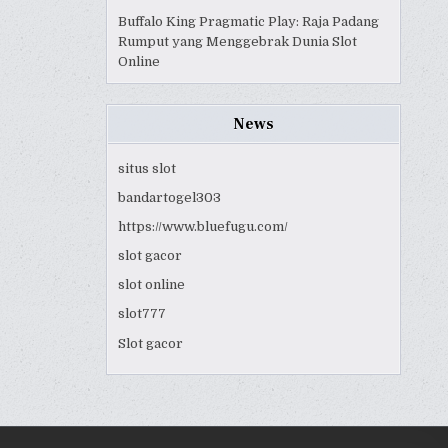
Buffalo King Pragmatic Play: Raja Padang
Rumput yang Menggebrak Dunia Slot
Online
News
situs slot
bandartogel303
https://www.bluefugu.com/
slot gacor
slot online
slot777
Slot gacor