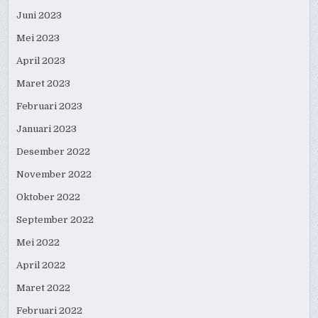
Juni 2023
Mei 2023
April 2023
Maret 2023
Februari 2023
Januari 2023
Desember 2022
November 2022
Oktober 2022
September 2022
Mei 2022
April 2022
Maret 2022
Februari 2022