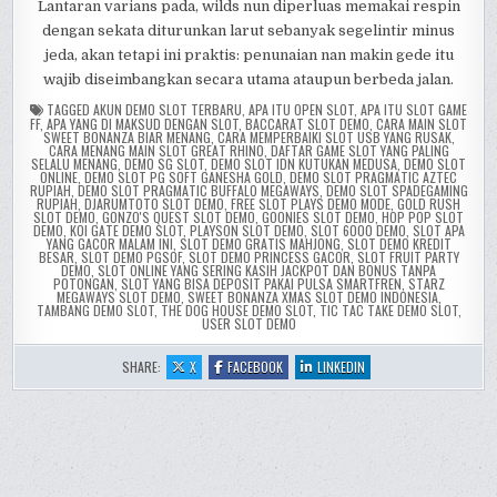
Lantaran varians pada, wilds nun diperluas memakai respin
dengan sekata diturunkan larut sebanyak segelintir minus
jeda, akan tetapi ini praktis: penunaian nan makin gede itu
wajib diseimbangkan secara utama ataupun berbeda jalan.
TAGGED
AKUN DEMO SLOT TERBARU
,
APA ITU OPEN SLOT
,
APA ITU SLOT GAME
FF
,
APA YANG DI MAKSUD DENGAN SLOT
,
BACCARAT SLOT DEMO
,
CARA MAIN SLOT
SWEET BONANZA BIAR MENANG
,
CARA MEMPERBAIKI SLOT USB YANG RUSAK
,
CARA MENANG MAIN SLOT GREAT RHINO
,
DAFTAR GAME SLOT YANG PALING
SELALU MENANG
,
DEMO SG SLOT
,
DEMO SLOT IDN KUTUKAN MEDUSA
,
DEMO SLOT
ONLINE
,
DEMO SLOT PG SOFT GANESHA GOLD
,
DEMO SLOT PRAGMATIC AZTEC
RUPIAH
,
DEMO SLOT PRAGMATIC BUFFALO MEGAWAYS
,
DEMO SLOT SPADEGAMING
RUPIAH
,
DJARUMTOTO SLOT DEMO
,
FREE SLOT PLAYS DEMO MODE
,
GOLD RUSH
SLOT DEMO
,
GONZO'S QUEST SLOT DEMO
,
GOONIES SLOT DEMO
,
HOP POP SLOT
DEMO
,
KOI GATE DEMO SLOT
,
PLAYSON SLOT DEMO
,
SLOT 6000 DEMO
,
SLOT APA
YANG GACOR MALAM INI
,
SLOT DEMO GRATIS MAHJONG
,
SLOT DEMO KREDIT
BESAR
,
SLOT DEMO PGSOF
,
SLOT DEMO PRINCESS GACOR
,
SLOT FRUIT PARTY
DEMO
,
SLOT ONLINE YANG SERING KASIH JACKPOT DAN BONUS TANPA
POTONGAN
,
SLOT YANG BISA DEPOSIT PAKAI PULSA SMARTFREN
,
STARZ
MEGAWAYS SLOT DEMO
,
SWEET BONANZA XMAS SLOT DEMO INDONESIA
,
TAMBANG DEMO SLOT
,
THE DOG HOUSE DEMO SLOT
,
TIC TAC TAKE DEMO SLOT
,
USER SLOT DEMO
:
:
:
SHARE:
X
FACEBOOK
LINKEDIN
CASH
CASH
CASH
TANK
TANK
TANK
ENDORPHINA
ENDORPHINA
ENDORPHINA
SLOT
SLOT
SLOT
ONLINE
ONLINE
ONLINE
REVIEW
REVIEW
REVIEW