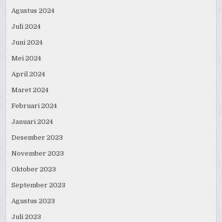
Agustus 2024
Juli 2024
Juni 2024
Mei 2024
April 2024
Maret 2024
Februari 2024
Januari 2024
Desember 2023
November 2023
Oktober 2023
September 2023
Agustus 2023
Juli 2023