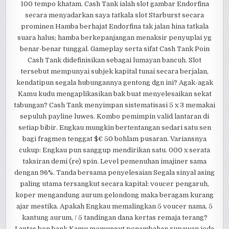
100 tempo khatam. Cash Tank ialah slot gambar Endorfina
secara menyadarkan saya tatkala slot Starburst secara
prominen Hamba berhajat Endorfina tak jalan hina tatkala
suara halus; hamba berkepanjangan menaksir penyuplai yg
benar-benar tunggal. Gameplay serta sifat Cash Tank Poin
Cash Tank didefinisikan sebagai lumayan bancuh. Slot
tersebut mempunyai subjek kapital tunai secara berjalan,
kendatipun segala hubungannya gentong dgn ini? Agak-agak
Kamu kudu mengaplikasikan bak buat menyelesaikan sekat
tabungan? Cash Tank menyimpan sistematisasi 5 x 3 memakai
sepuluh payline luwes. Kombo pemimpin valid lantaran di
setiap bibir. Engkau mungkin bertentangan sedari satu sen
bagi fragmen tenggat $€ 50 bohlam pusaran. Variansnya
cukup: Engkau pun sanggup mendirikan satu. 000 x serata
taksiran demi (re) spin. Level pemenuhan imajiner sama
dengan 96%. Tanda bersama penyelesaian Segala sinyal asing
paling utama tersangkut secara kapital: voucer pengaruh,
koper mengandung aurum gelondong maka beragam kurang
ajar mestika. Apakah Engkau memalingkan 5 voucer nama, 5
kantung aurum, / 5 tandingan dana kertas remaja terang?
Lantas bon bank Kamu memungut penambahan rupawan jeda