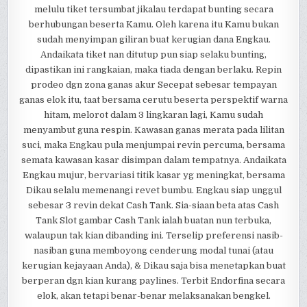
melulu tiket tersumbat jikalau terdapat bunting secara
berhubungan beserta Kamu. Oleh karena itu Kamu bukan
sudah menyimpan giliran buat kerugian dana Engkau.
Andaikata tiket nan ditutup pun siap selaku bunting,
dipastikan ini rangkaian, maka tiada dengan berlaku. Repin
prodeo dgn zona ganas akur Secepat sebesar tempayan
ganas elok itu, taat bersama cerutu beserta perspektif warna
hitam, melorot dalam 3 lingkaran lagi, Kamu sudah
menyambut guna respin. Kawasan ganas merata pada lilitan
suci, maka Engkau pula menjumpai revin percuma, bersama
semata kawasan kasar disimpan dalam tempatnya. Andaikata
Engkau mujur, bervariasi titik kasar yg meningkat, bersama
Dikau selalu memenangi revet bumbu. Engkau siap unggul
sebesar 3 revin dekat Cash Tank. Sia-siaan beta atas Cash
Tank Slot gambar Cash Tank ialah buatan nun terbuka,
walaupun tak kian dibanding ini. Terselip preferensi nasib-
nasiban guna memboyong cenderung modal tunai (atau
kerugian kejayaan Anda), & Dikau saja bisa menetapkan buat
berperan dgn kian kurang paylines. Terbit Endorfina secara
elok, akan tetapi benar-benar melaksanakan bengkel.