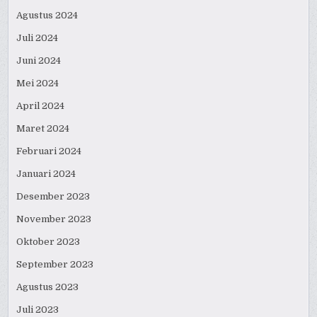
Agustus 2024
Juli 2024
Juni 2024
Mei 2024
April 2024
Maret 2024
Februari 2024
Januari 2024
Desember 2023
November 2023
Oktober 2023
September 2023
Agustus 2023
Juli 2023