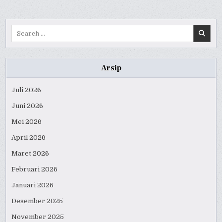
Search
for:
Arsip
Juli 2026
Juni 2026
Mei 2026
April 2026
Maret 2026
Februari 2026
Januari 2026
Desember 2025
November 2025