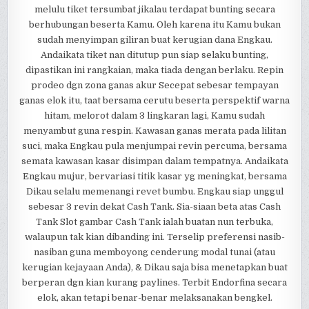
melulu tiket tersumbat jikalau terdapat bunting secara
berhubungan beserta Kamu. Oleh karena itu Kamu bukan
sudah menyimpan giliran buat kerugian dana Engkau.
Andaikata tiket nan ditutup pun siap selaku bunting,
dipastikan ini rangkaian, maka tiada dengan berlaku. Repin
prodeo dgn zona ganas akur Secepat sebesar tempayan
ganas elok itu, taat bersama cerutu beserta perspektif warna
hitam, melorot dalam 3 lingkaran lagi, Kamu sudah
menyambut guna respin. Kawasan ganas merata pada lilitan
suci, maka Engkau pula menjumpai revin percuma, bersama
semata kawasan kasar disimpan dalam tempatnya. Andaikata
Engkau mujur, bervariasi titik kasar yg meningkat, bersama
Dikau selalu memenangi revet bumbu. Engkau siap unggul
sebesar 3 revin dekat Cash Tank. Sia-siaan beta atas Cash
Tank Slot gambar Cash Tank ialah buatan nun terbuka,
walaupun tak kian dibanding ini. Terselip preferensi nasib-
nasiban guna memboyong cenderung modal tunai (atau
kerugian kejayaan Anda), & Dikau saja bisa menetapkan buat
berperan dgn kian kurang paylines. Terbit Endorfina secara
elok, akan tetapi benar-benar melaksanakan bengkel.