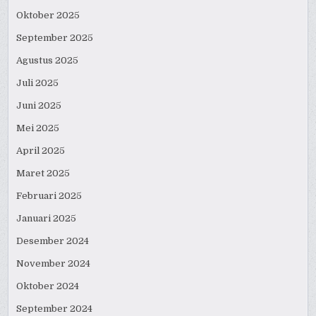
Oktober 2025
September 2025
Agustus 2025
Juli 2025
Juni 2025
Mei 2025
April 2025
Maret 2025
Februari 2025
Januari 2025
Desember 2024
November 2024
Oktober 2024
September 2024