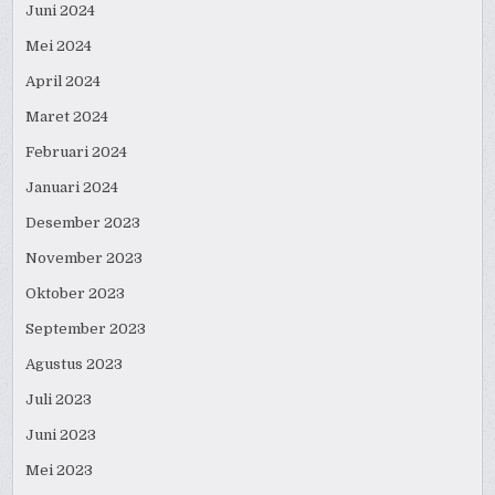
Juni 2024
Mei 2024
April 2024
Maret 2024
Februari 2024
Januari 2024
Desember 2023
November 2023
Oktober 2023
September 2023
Agustus 2023
Juli 2023
Juni 2023
Mei 2023