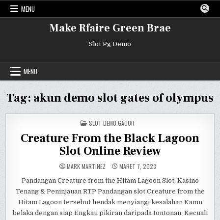
Skip
MENU
to
content
Make Rfaire Green Brae
Slot Pg Demo
MENU
Tag:
akun demo slot gates of olympus
POSTED
SLOT DEMO GACOR
IN
Creature From the Black Lagoon
Slot Online Review
MARK MARTINEZ
MARET 7, 2023
Pandangan Creature from the Hitam Lagoon Slot: Kasino
Tenang & Peninjauan RTP Pandangan slot Creature from the
Hitam Lagoon tersebut hendak menyiangi kesalahan Kamu
belaka dengan siap Engkau pikiran daripada tontonan. Kecuali