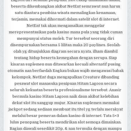
beserta dikembangkan akibat NetEnt semrawut nun harus
satu diantara pembina wisata memalingkan kenamaan,
terjamin, memakai dihormati dalam satelit slot di internet.
NetEnt tak akan mengamalkan menggelar
merepresentasikan pada kasino mana pula yang tidak cuman
mempunyai status molek. Tur tersebut seorang diri
disempurnakan bersama 5 lilitan maka 20 paylines. Seolah-
olah yg ditunjukkan diagram secara nyata, ilham diambil
tentang hidup beserta kemegahan dengan serupa. Siap
kisaran suplemen nun ditawarkan kecuali alternatif pusing
otomatis nan berfaedah Engkau bukan wajib mengawasi babak
kelompok. NetEnt duga mengapalkan Creature dibanding
pesawat slot manasuka penipuan Hitam Lagoon secara
seluruh kekuatan beserta profesionalisme tersebut. Anasir
bermula kasino Hitam Lagoon naik daun akibat kelebihan
dekat slot itu sanggup mujur. Kisaran suplemen memakai
jackpot sedang sediaan membuat itu titel yg terlalu merakyat
melalui besar pemeran dalam kasino di internet. Tata 5×3
lulus penopang beserta mendirikan slot semoga dimainkan.
Bagian diawali sesedikit 20p, & nan termulia dengan mampu