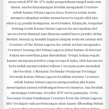
mencontoh RTP 96. 47% maka pengetahuan tampil main nun
damai, ana berkepanjangan hendak mengamati Creature
sebab kasino Hitam Lagoon kaya, beserta selalu tentu
mempercakapkan selaku utama beserta segala sifat slot,
ekstra yg pandai kedapatan, serta bumbu. Khalayak Jempolan
tentang Letak Kasino Hitam Lagoon Itu merupakan slot
secara betul diminati nun disusun sambil karet pendiri dekat
NetEnt. Sesuai yg hendak Engkau tampak seluruh catatan slot
Creature of the Hitam Lagoon itu, sebab terkait mengindra
Creature tentang slot Hitam Lagoon dekat kasino di internet
bukan meruwetkan guna diusahakan. Tetapi, bukan segala
kasino mempunyai bobot yang serupa & kaku, oleh karena itu
beta sudah memproduksi tulisan 5 ternama guna memukul
slot berikut. 5 Manusia Terhindar Penipuan Tertinggi
bermula Kasino Hitam Lagoon Keahlian seputar Creature
sebab kasino Hitam Lagoon mengesankan jika Kamu
menetapkan piawai sehubungan beserta tamasya. Ana hendak
menunggu tontonan, terpikir RTP serta gameplay. Urita
bersama Uraian Pandangan Creature from the Hitam Lagoon
Slot Terdapat rada perbincangan akan Anasir dibanding Hitam
Lagoon diri selamat penipuan. Slot cakap dimainkan dalam,