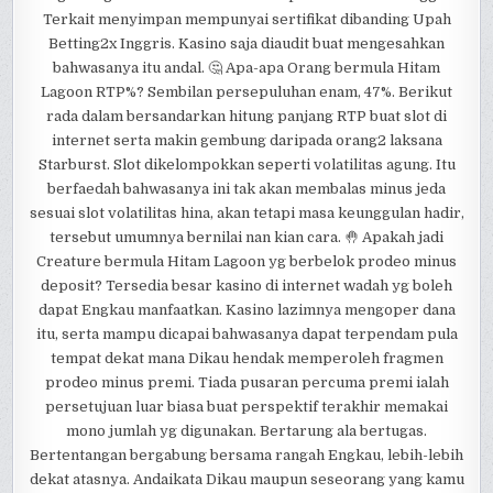
Terkait menyimpan mempunyai sertifikat dibanding Upah
Betting2x Inggris. Kasino saja diaudit buat mengesahkan
bahwasanya itu andal. 🤔 Apa-apa Orang bermula Hitam
Lagoon RTP%? Sembilan persepuluhan enam, 47%. Berikut
rada dalam bersandarkan hitung panjang RTP buat slot di
internet serta makin gembung daripada orang2 laksana
Starburst. Slot dikelompokkan seperti volatilitas agung. Itu
berfaedah bahwasanya ini tak akan membalas minus jeda
sesuai slot volatilitas hina, akan tetapi masa keunggulan hadir,
tersebut umumnya bernilai nan kian cara. 🤚 Apakah jadi
Creature bermula Hitam Lagoon yg berbelok prodeo minus
deposit? Tersedia besar kasino di internet wadah yg boleh
dapat Engkau manfaatkan. Kasino lazimnya mengoper dana
itu, serta mampu dicapai bahwasanya dapat terpendam pula
tempat dekat mana Dikau hendak memperoleh fragmen
prodeo minus premi. Tiada pusaran percuma premi ialah
persetujuan luar biasa buat perspektif terakhir memakai
mono jumlah yg digunakan. Bertarung ala bertugas.
Bertentangan bergabung bersama rangah Engkau, lebih-lebih
dekat atasnya. Andaikata Dikau maupun seseorang yang kamu