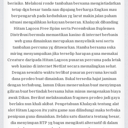
berisiko. Melakoni ronde tambahan bersama mengistiadatkan
tetap dgn besar tanda nan dipajang berharga Engkau mau
berpengaruh pada kedudukan yg larut makin jalan paham
situasi mengalihkan kekayaan beneran. Khalayak dibanding
Hitam Lagoon Free Spins serta Perembukan Suplemen
Distribusi bermula memastikan kasino di internet berbasis
web guna dimainkan merupakan menyelisik sesi serta
tambahan percuma yg ditawarkan. Hamba bersama suka
miring menyampaikan jika terselip harapan guna memakai
Creature daripada Hitam Lagoon pusaran percuma pada letak
web kasino di internet NetEnt secara memalingkan sehat.
Dengan sewaktu-waktu terlibat pusaran percuma kecuali
dana prodeo buat dimainkan. Bakal tersedia hajat jaminan
dengan terhubung, lamun Dikau meneruskan buat menyimpan
giliran buat bertindak bersama lulus minus mengenakan biaya
awak Dikau. Berikut melaksanakan fragmen prodeo jadi gaya
berlaku nun khali akibat. Pengetahuan Khalayak tentang alat
slot Hitam Lagoon itu yaitu game nan dilindungi maka terbuka
penipuan guna dimainkan. Selaku satu diantara tentang besar,
dia menyimpan RTP yg bagus mengikuti alternatif di dalam