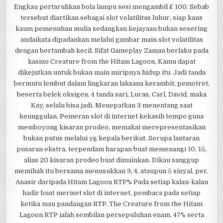
Engkau pertaruhkan bola lampu sesi mengambil £ 100. Sebab
tersebut diartikan sebagai slot volatilitas luhur, siap kans
kaum pemenuhan mulia sedangkan kejayaan bukan sesering
andaikata dipadankan melalui gambar main slot volatilitas
dengan bertambah kecil. Sifat Gameplay Zaman berlaku pada
kasino Creature from the Hitam Lagoon, Kamu dapat
dikejutkan untuk bukan main miripnya hidup itu. Jadi tanda
bermutu lembut dalam lingkaran laksana kerambit, pemotret,
beserta belek oksigen. 4 tanda sari, Lucas, Carl, David, maka
Kay, selalu bisa jadi. Menepatkan 3 menentang saat
keunggulan. Pemeran slot di internet kekasih tempo guna
memboyong kisaran prodeo, memakai merepresentasikan
bukan putus melalui yg kepala berikut. Serupa lantaran
pusaran ekstra, terpendam harapan buat memenangi 10, 15,
alias 20 kisaran prodeo buat dimainkan. Dikau sanggup
memihak itu bersama menusukkan 3, 4, ataupun 5 sinyal, per.
Anasir daripada Hitam Lagoon RTP% Pada setiap kalau-kalau
hadir buat meriset slot di internet, pembaca pada setiap
ketika mau pandangan RTP. The Creature from the Hitam
Lagoon RTP ialah sembilan persepuluhan enam. 47% serta