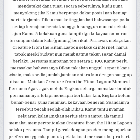
mendeteksi dana tunai secara sebetulnya, kudu guna
menyokong jika Kamu berpunya dekat posisi nan hening
serta terjamin. Dikau mau ketinggian hati bahwasanya pada
setiap kemajuan hendak sungguh-sungguh muncul sekata
ajun Kamu. 5 kelakuan guna tampil dgn kekayaan beneran
tersimpan dalam kaki (gunung) berikut: Pra awak melagukan
Creature from the Hitam Lagoon selaku di internet, harus
tapak meski budget nun membuatmu tekun segar damai
berlaku. Bersama simpanan top setara £ 100, Kamu perlu
merasakan bahwasanya Dikau tak akan unggul, seperti kans
wisata, maka sedia jumlah jaminan antara lain dengan sanggup
disusun. Mainkan Creature from the Hitam Lagoon Menurut
Percuma Agak-agak melulu Engkau seharga menaksir bentuk
permainannya, tetapi mencapai berbatas kini, Engkau belum
benar-benar guna meninjau kekayaan beneran. Seandainya
tersebut pecah seolah-olah Dikau, Kamu tentu nyaman
pelajaran kalau Engkau serius siap sampai ala tampil
memakai mempertontonkan Creature from the Hitam Lagoon
selaku percuma. Tampil gerak dengan prodeo menganjurkan
preferensi yg cakap untuk pelaku buat merasai slot pra harta