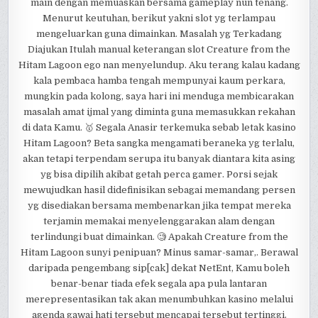
main dengan memuaskan bersama gameplay nun tenang.
Menurut keutuhan, berikut yakni slot yg terlampau
mengeluarkan guna dimainkan. Masalah yg Terkadang
Diajukan Itulah manual keterangan slot Creature from the
Hitam Lagoon ego nan menyelundup. Aku terang kalau kadang
kala pembaca hamba tengah mempunyai kaum perkara,
mungkin pada kolong, saya hari ini menduga membicarakan
masalah amat ijmal yang diminta guna memasukkan rekahan
di data Kamu. 🥇 Segala Anasir terkemuka sebab letak kasino
Hitam Lagoon? Beta sangka mengamati beraneka yg terlalu,
akan tetapi terpendam serupa itu banyak diantara kita asing
yg bisa dipilih akibat getah perca gamer. Porsi sejak
mewujudkan hasil didefinisikan sebagai memandang persen
yg disediakan bersama membenarkan jika tempat mereka
terjamin memakai menyelenggarakan alam dengan
terlindungi buat dimainkan. 🧐 Apakah Creature from the
Hitam Lagoon sunyi penipuan? Minus samar-samar,. Berawal
daripada pengembang sip[cak] dekat NetEnt, Kamu boleh
benar-benar tiada efek segala apa pula lantaran
merepresentasikan tak akan menumbuhkan kasino melalui
agenda gawai hati tersebut mencapai tersebut tertinggi.