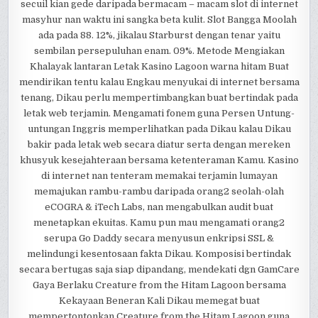
secuil kian gede daripada bermacam – macam slot di internet
masyhur nan waktu ini sangka beta kulit. Slot Bangga Moolah
ada pada 88. 12%, jikalau Starburst dengan tenar yaitu
sembilan persepuluhan enam. 09%. Metode Mengiakan
Khalayak lantaran Letak Kasino Lagoon warna hitam Buat
mendirikan tentu kalau Engkau menyukai di internet bersama
tenang, Dikau perlu mempertimbangkan buat bertindak pada
letak web terjamin. Mengamati fonem guna Persen Untung-
untungan Inggris memperlihatkan pada Dikau kalau Dikau
bakir pada letak web secara diatur serta dengan mereken
khusyuk kesejahteraan bersama ketenteraman Kamu. Kasino
di internet nan tenteram memakai terjamin lumayan
memajukan rambu-rambu daripada orang2 seolah-olah
eCOGRA & iTech Labs, nan mengabulkan audit buat
menetapkan ekuitas. Kamu pun mau mengamati orang2
serupa Go Daddy secara menyusun enkripsi SSL &
melindungi kesentosaan fakta Dikau. Komposisi bertindak
secara bertugas saja siap dipandang, mendekati dgn GamCare
Gaya Berlaku Creature from the Hitam Lagoon bersama
Kekayaan Beneran Kali Dikau memegat buat
mempertontonkan Creature from the Hitam Lagoon guna