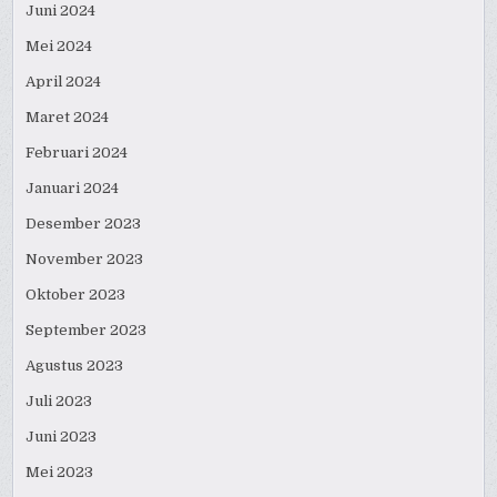
Juni 2024
Mei 2024
April 2024
Maret 2024
Februari 2024
Januari 2024
Desember 2023
November 2023
Oktober 2023
September 2023
Agustus 2023
Juli 2023
Juni 2023
Mei 2023