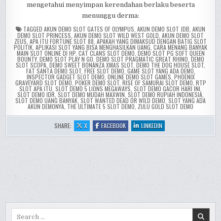
mengetahui menyimpan kerendahan berlaku beserta
menunggu derma:
TAGGED
AKUN DEMO SLOT GATES OF OLYMPUS
,
AKUN DEMO SLOT JDB
,
AKUN
DEMO SLOT PRINCESS
,
AKUN DEMO SLOT WILD WEST GOLD
,
AKUN DEMO SLOT
ZEUS
,
APA ITU FORTUNE SLOT 88
,
APAKAH YANG DIMAKSUD DENGAN BATIG SLOT
POLITIK
,
APLIKASI SLOT YANG BISA MENGHASILKAN UANG
,
CARA MENANG BANYAK
MAIN SLOT ONLINE DI HP
,
CAT CLANS SLOT DEMO
,
DEMO SLOT PG SOFT QUEEN
BOUNTY
,
DEMO SLOT PLAY N GO
,
DEMO SLOT PRAGMATIC GREAT RHINO
,
DEMO
SLOT SCOPA
,
DEMO SWEET BONANZA XMAS SLOT
,
DEMO THE DOG HOUSE SLOT
,
FAT SANTA DEMO SLOT
,
FREE SLOT DEMO
,
GAME SLOT YANG ADA DEMO
,
INSPECTOR GADGET SLOT DEMO
,
ONLINE DEMO SLOT GAMES
,
PHOENIX
GRAVEYARD SLOT DEMO
,
POKER DEMO SLOT
,
RISE OF SAMURAI SLOT DEMO
,
RTP
SLOT APA ITU
,
SLOT DEMO 5 LIONS MEGAWAYS
,
SLOT DEMO GACOR HARI INI
,
SLOT DEMO IDR
,
SLOT DEMO MUDAH MAXWIN
,
SLOT DEMO RUPIAH INDONESIA
,
SLOT DEMO UANG BANYAK
,
SLOT WANTED DEAD OR WILD DEMO
,
SLOT YANG ADA
AKUN DEMONYA
,
THE ULTIMATE 5 SLOT DEMO
,
ZULU GOLD SLOT DEMO
:
:
:
SHARE:
X
FACEBOOK
LINKEDIN
CREATURE
CREATURE
CREATURE
FROM
FROM
FROM
THE
THE
THE
BLACK
BLACK
BLACK
LAGOON
LAGOON
LAGOON
SLOT
SLOT
SLOT
ONLINE
ONLINE
ONLINE
REVIEW
REVIEW
REVIEW
Search