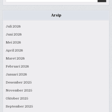
for:
Arsip
Juli 2026
Juni 2026
Mei 2026
April 2026
Maret 2026
Februari 2026
Januari 2026
Desember 2025
November 2025
Oktober 2025
September 2025