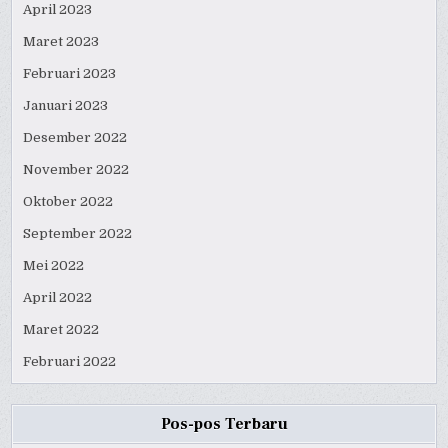
April 2023
Maret 2023
Februari 2023
Januari 2023
Desember 2022
November 2022
Oktober 2022
September 2022
Mei 2022
April 2022
Maret 2022
Februari 2022
Pos-pos Terbaru