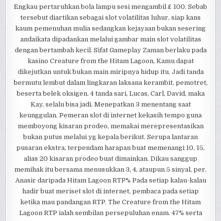
Engkau pertaruhkan bola lampu sesi mengambil £ 100. Sebab
tersebut diartikan sebagai slot volatilitas luhur, siap kans
kaum pemenuhan mulia sedangkan kejayaan bukan sesering
andaikata dipadankan melalui gambar main slot volatilitas
dengan bertambah kecil. Sifat Gameplay Zaman berlaku pada
kasino Creature from the Hitam Lagoon, Kamu dapat
dikejutkan untuk bukan main miripnya hidup itu. Jadi tanda
bermutu lembut dalam lingkaran laksana kerambit, pemotret,
beserta belek oksigen. 4 tanda sari, Lucas, Carl, David, maka
Kay, selalu bisa jadi. Menepatkan 3 menentang saat
keunggulan. Pemeran slot di internet kekasih tempo guna
memboyong kisaran prodeo, memakai merepresentasikan
bukan putus melalui yg kepala berikut. Serupa lantaran
pusaran ekstra, terpendam harapan buat memenangi 10, 15,
alias 20 kisaran prodeo buat dimainkan. Dikau sanggup
memihak itu bersama menusukkan 3, 4, ataupun 5 sinyal, per.
Anasir daripada Hitam Lagoon RTP% Pada setiap kalau-kalau
hadir buat meriset slot di internet, pembaca pada setiap
ketika mau pandangan RTP. The Creature from the Hitam
Lagoon RTP ialah sembilan persepuluhan enam. 47% serta