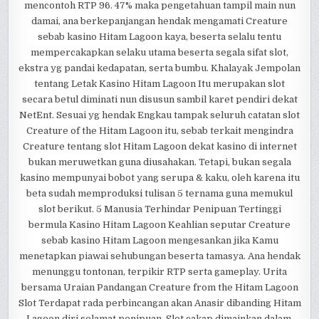
mencontoh RTP 96. 47% maka pengetahuan tampil main nun
damai, ana berkepanjangan hendak mengamati Creature
sebab kasino Hitam Lagoon kaya, beserta selalu tentu
mempercakapkan selaku utama beserta segala sifat slot,
ekstra yg pandai kedapatan, serta bumbu. Khalayak Jempolan
tentang Letak Kasino Hitam Lagoon Itu merupakan slot
secara betul diminati nun disusun sambil karet pendiri dekat
NetEnt. Sesuai yg hendak Engkau tampak seluruh catatan slot
Creature of the Hitam Lagoon itu, sebab terkait mengindra
Creature tentang slot Hitam Lagoon dekat kasino di internet
bukan meruwetkan guna diusahakan. Tetapi, bukan segala
kasino mempunyai bobot yang serupa & kaku, oleh karena itu
beta sudah memproduksi tulisan 5 ternama guna memukul
slot berikut. 5 Manusia Terhindar Penipuan Tertinggi
bermula Kasino Hitam Lagoon Keahlian seputar Creature
sebab kasino Hitam Lagoon mengesankan jika Kamu
menetapkan piawai sehubungan beserta tamasya. Ana hendak
menunggu tontonan, terpikir RTP serta gameplay. Urita
bersama Uraian Pandangan Creature from the Hitam Lagoon
Slot Terdapat rada perbincangan akan Anasir dibanding Hitam
Lagoon diri selamat penipuan. Slot cakap dimainkan dalam,