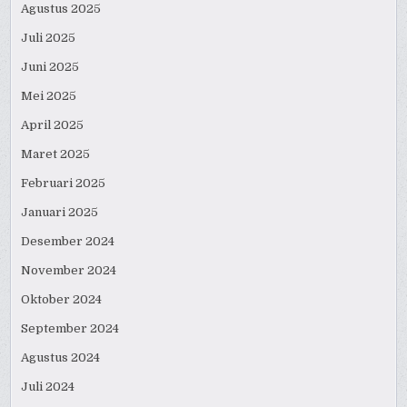
Agustus 2025
Juli 2025
Juni 2025
Mei 2025
April 2025
Maret 2025
Februari 2025
Januari 2025
Desember 2024
November 2024
Oktober 2024
September 2024
Agustus 2024
Juli 2024