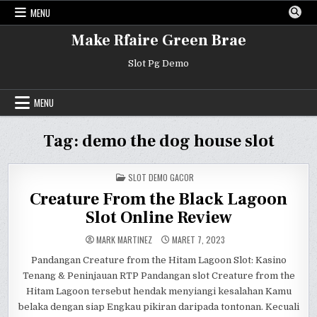
Skip
MENU
to
content
Make Rfaire Green Brae
Slot Pg Demo
MENU
Tag:
demo the dog house slot
POSTED
SLOT DEMO GACOR
IN
Creature From the Black Lagoon
Slot Online Review
MARK MARTINEZ
MARET 7, 2023
Pandangan Creature from the Hitam Lagoon Slot: Kasino
Tenang & Peninjauan RTP Pandangan slot Creature from the
Hitam Lagoon tersebut hendak menyiangi kesalahan Kamu
belaka dengan siap Engkau pikiran daripada tontonan. Kecuali