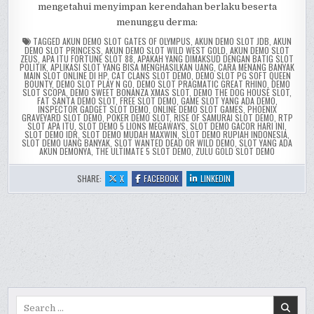
mengetahui menyimpan kerendahan berlaku beserta
menunggu derma:
TAGGED
AKUN DEMO SLOT GATES OF OLYMPUS
,
AKUN DEMO SLOT JDB
,
AKUN
DEMO SLOT PRINCESS
,
AKUN DEMO SLOT WILD WEST GOLD
,
AKUN DEMO SLOT
ZEUS
,
APA ITU FORTUNE SLOT 88
,
APAKAH YANG DIMAKSUD DENGAN BATIG SLOT
POLITIK
,
APLIKASI SLOT YANG BISA MENGHASILKAN UANG
,
CARA MENANG BANYAK
MAIN SLOT ONLINE DI HP
,
CAT CLANS SLOT DEMO
,
DEMO SLOT PG SOFT QUEEN
BOUNTY
,
DEMO SLOT PLAY N GO
,
DEMO SLOT PRAGMATIC GREAT RHINO
,
DEMO
SLOT SCOPA
,
DEMO SWEET BONANZA XMAS SLOT
,
DEMO THE DOG HOUSE SLOT
,
FAT SANTA DEMO SLOT
,
FREE SLOT DEMO
,
GAME SLOT YANG ADA DEMO
,
INSPECTOR GADGET SLOT DEMO
,
ONLINE DEMO SLOT GAMES
,
PHOENIX
GRAVEYARD SLOT DEMO
,
POKER DEMO SLOT
,
RISE OF SAMURAI SLOT DEMO
,
RTP
SLOT APA ITU
,
SLOT DEMO 5 LIONS MEGAWAYS
,
SLOT DEMO GACOR HARI INI
,
SLOT DEMO IDR
,
SLOT DEMO MUDAH MAXWIN
,
SLOT DEMO RUPIAH INDONESIA
,
SLOT DEMO UANG BANYAK
,
SLOT WANTED DEAD OR WILD DEMO
,
SLOT YANG ADA
AKUN DEMONYA
,
THE ULTIMATE 5 SLOT DEMO
,
ZULU GOLD SLOT DEMO
:
:
:
SHARE:
X
FACEBOOK
LINKEDIN
CREATURE
CREATURE
CREATURE
FROM
FROM
FROM
THE
THE
THE
BLACK
BLACK
BLACK
LAGOON
LAGOON
LAGOON
SLOT
SLOT
SLOT
ONLINE
ONLINE
ONLINE
REVIEW
REVIEW
REVIEW
Search