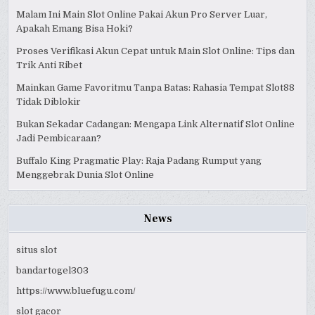
Malam Ini Main Slot Online Pakai Akun Pro Server Luar,
Apakah Emang Bisa Hoki?
Proses Verifikasi Akun Cepat untuk Main Slot Online: Tips dan
Trik Anti Ribet
Mainkan Game Favoritmu Tanpa Batas: Rahasia Tempat Slot88
Tidak Diblokir
Bukan Sekadar Cadangan: Mengapa Link Alternatif Slot Online
Jadi Pembicaraan?
Buffalo King Pragmatic Play: Raja Padang Rumput yang
Menggebrak Dunia Slot Online
News
situs slot
bandartogel303
https://www.bluefugu.com/
slot gacor