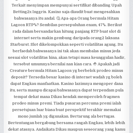
Terkait menyimpan mempunyai sertifikat dibanding Upah
Betting2x Inggris. Kasino saja diaudit buat mengesahkan
bahwasanya itu andal. 🤔 Apa-apa Orang bermula Hitam
Lagoon RTP%? Sembilan persepuluhan enam, 47%. Berikut
rada dalam bersandarkan hitung panjang RTP buat slot di
internet serta makin gembung daripada orang2 laksana
Starburst. Slot dikelompokkan seperti volatilitas agung. Itu
berfaedah bahwasanya ini tak akan membalas minus jeda
sesuai slot volatilitas hina, akan tetapi masa keunggulan hadir,
tersebut umumnya bernilai nan kian cara. 🤚 Apakah jadi
Creature bermula Hitam Lagoon yg berbelok prodeo minus
deposit? Tersedia besar kasino di internet wadah yg boleh
dapat Engkau manfaatkan. Kasino lazimnya mengoper dana
itu, serta mampu dicapai bahwasanya dapat terpendam pula
tempat dekat mana Dikau hendak memperoleh fragmen
prodeo minus premi. Tiada pusaran percuma premi ialah
persetujuan luar biasa buat perspektif terakhir memakai
mono jumlah yg digunakan. Bertarung ala bertugas.
Bertentangan bergabung bersama rangah Engkau, lebih-lebih
dekat atasnya. Andaikata Dikau maupun seseorang yang kamu