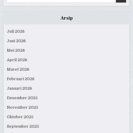
for:
Arsip
Juli 2026
Juni 2026
Mei 2026
April 2026
Maret 2026
Februari 2026
Januari 2026
Desember 2025
November 2025
Oktober 2025
September 2025