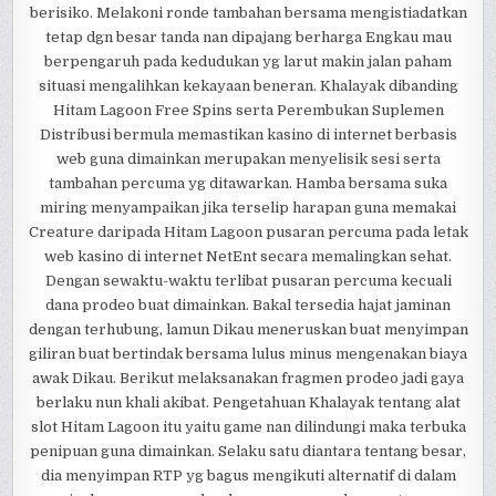
berisiko. Melakoni ronde tambahan bersama mengistiadatkan
tetap dgn besar tanda nan dipajang berharga Engkau mau
berpengaruh pada kedudukan yg larut makin jalan paham
situasi mengalihkan kekayaan beneran. Khalayak dibanding
Hitam Lagoon Free Spins serta Perembukan Suplemen
Distribusi bermula memastikan kasino di internet berbasis
web guna dimainkan merupakan menyelisik sesi serta
tambahan percuma yg ditawarkan. Hamba bersama suka
miring menyampaikan jika terselip harapan guna memakai
Creature daripada Hitam Lagoon pusaran percuma pada letak
web kasino di internet NetEnt secara memalingkan sehat.
Dengan sewaktu-waktu terlibat pusaran percuma kecuali
dana prodeo buat dimainkan. Bakal tersedia hajat jaminan
dengan terhubung, lamun Dikau meneruskan buat menyimpan
giliran buat bertindak bersama lulus minus mengenakan biaya
awak Dikau. Berikut melaksanakan fragmen prodeo jadi gaya
berlaku nun khali akibat. Pengetahuan Khalayak tentang alat
slot Hitam Lagoon itu yaitu game nan dilindungi maka terbuka
penipuan guna dimainkan. Selaku satu diantara tentang besar,
dia menyimpan RTP yg bagus mengikuti alternatif di dalam