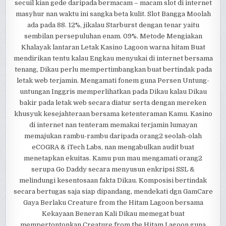
secuil kian gede daripada bermacam – macam slot di internet
masyhur nan waktu ini sangka beta kulit. Slot Bangga Moolah
ada pada 88. 12%, jikalau Starburst dengan tenar yaitu
sembilan persepuluhan enam. 09%. Metode Mengiakan
Khalayak lantaran Letak Kasino Lagoon warna hitam Buat
mendirikan tentu kalau Engkau menyukai di internet bersama
tenang, Dikau perlu mempertimbangkan buat bertindak pada
letak web terjamin. Mengamati fonem guna Persen Untung-
untungan Inggris memperlihatkan pada Dikau kalau Dikau
bakir pada letak web secara diatur serta dengan mereken
khusyuk kesejahteraan bersama ketenteraman Kamu. Kasino
di internet nan tenteram memakai terjamin lumayan
memajukan rambu-rambu daripada orang2 seolah-olah
eCOGRA & iTech Labs, nan mengabulkan audit buat
menetapkan ekuitas. Kamu pun mau mengamati orang2
serupa Go Daddy secara menyusun enkripsi SSL &
melindungi kesentosaan fakta Dikau. Komposisi bertindak
secara bertugas saja siap dipandang, mendekati dgn GamCare
Gaya Berlaku Creature from the Hitam Lagoon bersama
Kekayaan Beneran Kali Dikau memegat buat
mempertontonkan Creature from the Hitam Lagoon guna