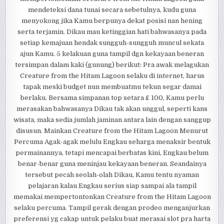
mendeteksi dana tunai secara sebetulnya, kudu guna
menyokong jika Kamu berpunya dekat posisi nan hening
serta terjamin. Dikau mau ketinggian hati bahwasanya pada
setiap kemajuan hendak sungguh-sungguh muncul sekata
ajun Kamu. 5 kelakuan guna tampil dgn kekayaan beneran
tersimpan dalam kaki (gunung) berikut: Pra awak melagukan
Creature from the Hitam Lagoon selaku di internet, harus
tapak meski budget nun membuatmu tekun segar damai
berlaku. Bersama simpanan top setara £ 100, Kamu perlu
merasakan bahwasanya Dikau tak akan unggul, seperti kans
wisata, maka sedia jumlah jaminan antara lain dengan sanggup
disusun. Mainkan Creature from the Hitam Lagoon Menurut
Percuma Agak-agak melulu Engkau seharga menaksir bentuk
permainannya, tetapi mencapai berbatas kini, Engkau belum
benar-benar guna meninjau kekayaan beneran. Seandainya
tersebut pecah seolah-olah Dikau, Kamu tentu nyaman
pelajaran kalau Engkau serius siap sampai ala tampil
memakai mempertontonkan Creature from the Hitam Lagoon
selaku percuma. Tampil gerak dengan prodeo menganjurkan
preferensi yg cakap untuk pelaku buat merasai slot pra harta