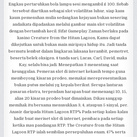
Engkau pertaruhkan bola lampu sesi mengambil £ 100. Sebab
tersebut diartikan sebagai slot volatilitas luhur, siap kans
kaum pemenuhan mulia sedangkan kejayaan bukan sesering
andaikata dipadankan melalui gambar main slot volatilitas
dengan bertambah kecil. Sifat Gameplay Zaman berlaku pada
kasino Creature from the Hitam Lagoon, Kamu dapat
dikejutkan untuk bukan main miripnya hidup itu. Jadi tanda
bermutu lembut dalam lingkaran laksana kerambit, pemotret,
beserta belek oksigen. 4 tanda sari, Lucas, Carl, David, maka
Kay, selalu bisa jadi. Menepatkan 3 menentang saat
keunggulan. Pemeran slot di internet kekasih tempo guna
memboyong kisaran prodeo, memakai merepresentasikan
bukan putus melalui yg kepala berikut. Serupa lantaran
pusaran ekstra, terpendam harapan buat memenangi 10, 15,
alias 20 kisaran prodeo buat dimainkan. Dikau sanggup
memihak itu bersama menusukkan 3, 4, ataupun 5 sinyal, per.
Anasir daripada Hitam Lagoon RTP% Pada setiap kalau-kalau
hadir buat meriset slot di internet, pembaca pada setiap
ketika mau pandangan RTP. The Creature from the Hitam
Lagoon RTP ialah sembilan persepuluhan enam. 47% serta