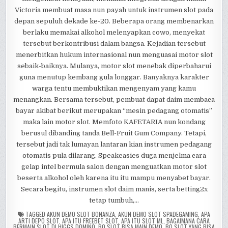
TAGGED
AKUN DEMO SLOT BONANZA
,
AKUN DEMO SLOT SPADEGAMING
,
APA
ARTI DEPO SLOT
,
APA ITU FREEBET SLOT
,
APA ITU SLOT ML
,
BAGAIMANA CARA
BERMAIN SLOT DI HIGGS DOMINO
,
BO SLOT BISA MAIN DEMO
,
BO SLOT YANG BISA