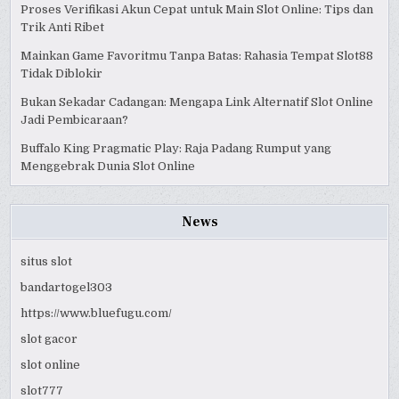
Proses Verifikasi Akun Cepat untuk Main Slot Online: Tips dan
Trik Anti Ribet
Mainkan Game Favoritmu Tanpa Batas: Rahasia Tempat Slot88
Tidak Diblokir
Bukan Sekadar Cadangan: Mengapa Link Alternatif Slot Online
Jadi Pembicaraan?
Buffalo King Pragmatic Play: Raja Padang Rumput yang
Menggebrak Dunia Slot Online
News
situs slot
bandartogel303
https://www.bluefugu.com/
slot gacor
slot online
slot777