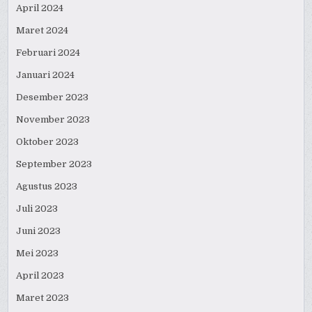
April 2024
Maret 2024
Februari 2024
Januari 2024
Desember 2023
November 2023
Oktober 2023
September 2023
Agustus 2023
Juli 2023
Juni 2023
Mei 2023
April 2023
Maret 2023