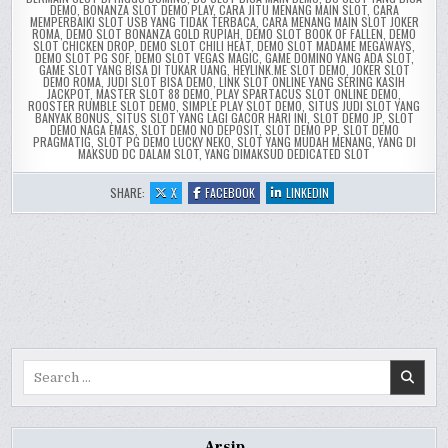
DEMO
,
BONANZA SLOT DEMO PLAY
,
CARA JITU MENANG MAIN SLOT
,
CARA
MEMPERBAIKI SLOT USB YANG TIDAK TERBACA
,
CARA MENANG MAIN SLOT JOKER
ROMA
,
DEMO SLOT BONANZA GOLD RUPIAH
,
DEMO SLOT BOOK OF FALLEN
,
DEMO
SLOT CHICKEN DROP
,
DEMO SLOT CHILI HEAT
,
DEMO SLOT MADAME MEGAWAYS
,
DEMO SLOT PG SOF
,
DEMO SLOT VEGAS MAGIC
,
GAME DOMINO YANG ADA SLOT
,
GAME SLOT YANG BISA DI TUKAR UANG
,
HEYLINK.ME SLOT DEMO
,
JOKER SLOT
DEMO ROMA
,
JUDI SLOT BISA DEMO
,
LINK SLOT ONLINE YANG SERING KASIH
JACKPOT
,
MASTER SLOT 88 DEMO
,
PLAY SPARTACUS SLOT ONLINE DEMO
,
ROOSTER RUMBLE SLOT DEMO
,
SIMPLE PLAY SLOT DEMO
,
SITUS JUDI SLOT YANG
BANYAK BONUS
,
SITUS SLOT YANG LAGI GACOR HARI INI
,
SLOT DEMO JP
,
SLOT
DEMO NAGA EMAS
,
SLOT DEMO NO DEPOSIT
,
SLOT DEMO PP
,
SLOT DEMO
PRAGMATIG
,
SLOT PG DEMO LUCKY NEKO
,
SLOT YANG MUDAH MENANG
,
YANG DI
MAKSUD DC DALAM SLOT
,
YANG DIMAKSUD DEDICATED SLOT
:
:
:
SHARE:
X
FACEBOOK
LINKEDIN
CHARLES
CHARLES
CHARLES
FEY
FEY
FEY
SLOT
SLOT
SLOT
ONLINE
ONLINE
ONLINE
REVIEW
REVIEW
REVIEW
Search
for:
Arsip