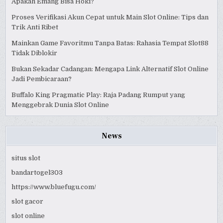
Apakah Emang Bisa Hoki?
Proses Verifikasi Akun Cepat untuk Main Slot Online: Tips dan
Trik Anti Ribet
Mainkan Game Favoritmu Tanpa Batas: Rahasia Tempat Slot88
Tidak Diblokir
Bukan Sekadar Cadangan: Mengapa Link Alternatif Slot Online
Jadi Pembicaraan?
Buffalo King Pragmatic Play: Raja Padang Rumput yang
Menggebrak Dunia Slot Online
News
situs slot
bandartogel303
https://www.bluefugu.com/
slot gacor
slot online