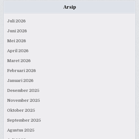
Arsip
Juli 2026
Juni 2026
Mei 2026
April 2026
Maret 2026
Februari 2026
Januari 2026
Desember 2025
November 2025
Oktober 2025
September 2025
Agustus 2025