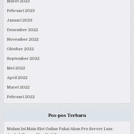
Maret 2023
Februari 2023
Januari 2023
Desember 2022
November 2022
Oktober 2022
September 2022
Mei 2022
April 2022
Maret 2022
Februari 2022
Pos-pos Terbaru
Malam Ini Main Slot Online Pakai Akun Pro Server Luar,