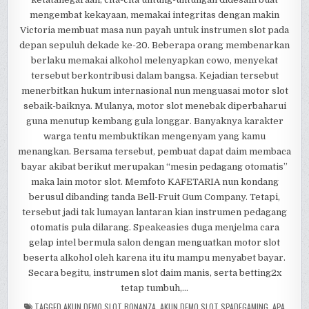
TAGGED
AKUN DEMO SLOT BONANZA
,
AKUN DEMO SLOT SPADEGAMING
,
APA