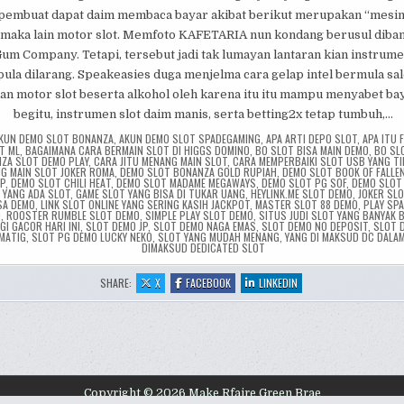
KUN DEMO SLOT BONANZA
,
AKUN DEMO SLOT SPADEGAMING
,
APA ARTI DEPO SLOT
,
APA ITU 
T ML
,
BAGAIMANA CARA BERMAIN SLOT DI HIGGS DOMINO
,
BO SLOT BISA MAIN DEMO
,
BO SL
ZA SLOT DEMO PLAY
,
CARA JITU MENANG MAIN SLOT
,
CARA MEMPERBAIKI SLOT USB YANG T
G MAIN SLOT JOKER ROMA
,
DEMO SLOT BONANZA GOLD RUPIAH
,
DEMO SLOT BOOK OF FALLE
P
,
DEMO SLOT CHILI HEAT
,
DEMO SLOT MADAME MEGAWAYS
,
DEMO SLOT PG SOF
,
DEMO SLOT
 YANG ADA SLOT
,
GAME SLOT YANG BISA DI TUKAR UANG
,
HEYLINK.ME SLOT DEMO
,
JOKER SL
SA DEMO
,
LINK SLOT ONLINE YANG SERING KASIH JACKPOT
,
MASTER SLOT 88 DEMO
,
PLAY SP
O
,
ROOSTER RUMBLE SLOT DEMO
,
SIMPLE PLAY SLOT DEMO
,
SITUS JUDI SLOT YANG BANYAK 
GI GACOR HARI INI
,
SLOT DEMO JP
,
SLOT DEMO NAGA EMAS
,
SLOT DEMO NO DEPOSIT
,
SLOT 
MATIG
,
SLOT PG DEMO LUCKY NEKO
,
SLOT YANG MUDAH MENANG
,
YANG DI MAKSUD DC DALA
DIMAKSUD DEDICATED SLOT
:
:
:
SHARE:
X
FACEBOOK
LINKEDIN
CHARLES
CHARLES
CHARLES
FEY
FEY
FEY
SLOT
SLOT
SLOT
ONLINE
ONLINE
ONLINE
REVIEW
REVIEW
REVIEW
Copyright © 2026 Make Rfaire Green Brae