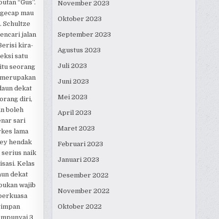
November 2023
Oktober 2023
September 2023
Agustus 2023
Juli 2023
Juni 2023
Mei 2023
April 2023
Maret 2023
Februari 2023
Januari 2023
Desember 2022
November 2022
Oktober 2022