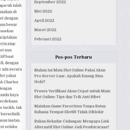
September 2022
Mei 2022
April 2022
Maret 2022
Februari 2022
Pos-pos Terbaru
Malam Ini Main Slot Online Pakai Akun
Pro Server Luar, Apakah Emang Bisa
Hoki?
Proses Verifikasi Akun Cepat untuk Main
Slot Online: Tips dan Trik Anti Ribet
Mainkan Game Favoritmu Tanpa Batas:
Rahasia Tempat Slot88 Tidak Diblokir
Bukan Sekadar Cadangan: Mengapa Link
Alternatif Slot Online Jadi Pembicaraan?