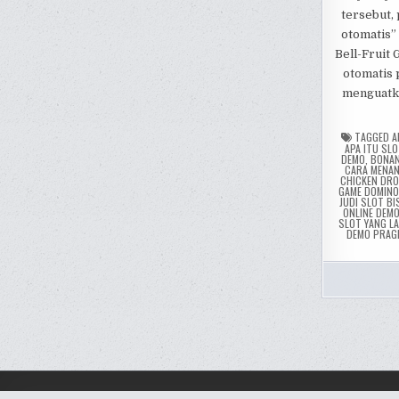
TAGGED
A
APA ITU SLO
DEMO
,
BONAN
CARA MENAN
CHICKEN DRO
GAME DOMINO
JUDI SLOT BI
ONLINE DEM
SLOT YANG LA
DEMO PRAG