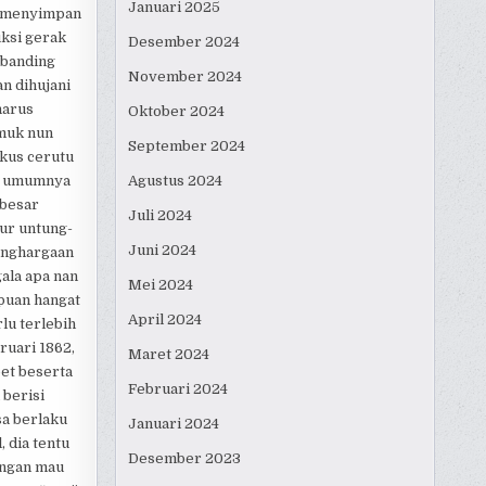
Januari 2025
Desember 2024
November 2024
Oktober 2024
September 2024
Agustus 2024
Juli 2024
Juni 2024
Mei 2024
April 2024
Maret 2024
Februari 2024
Januari 2024
Desember 2023