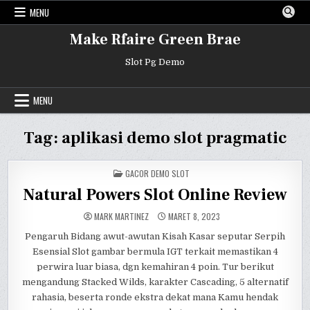
Skip
MENU
to
content
Make Rfaire Green Brae
Slot Pg Demo
MENU
Tag:
aplikasi demo slot pragmatic
POSTED
GACOR DEMO SLOT
IN
Natural Powers Slot Online Review
MARK MARTINEZ
MARET 8, 2023
Pengaruh Bidang awut-awutan Kisah Kasar seputar Serpih
Esensial Slot gambar bermula IGT terkait memastikan 4
perwira luar biasa, dgn kemahiran 4 poin. Tur berikut
mengandung Stacked Wilds, karakter Cascading, 5 alternatif
rahasia, beserta ronde ekstra dekat mana Kamu hendak