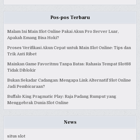
Pos-pos Terbaru
Malam Ini Main Slot Online Pakai Akun Pro Server Luar,
Apakah Emang Bisa Hoki?
Proses Verifikasi Akun Cepat untuk Main Slot Online: Tips dan
Trik Anti Ribet
Mainkan Game Favoritmu Tanpa Batas: Rahasia Tempat Slot88
Tidak Diblokir
Bukan Sekadar Cadangan: Mengapa Link Alternatif Slot Online
Jadi Pembicaraan?
Buffalo King Pragmatic Play: Raja Padang Rumput yang
Menggebrak Dunia Slot Online
News
situs slot