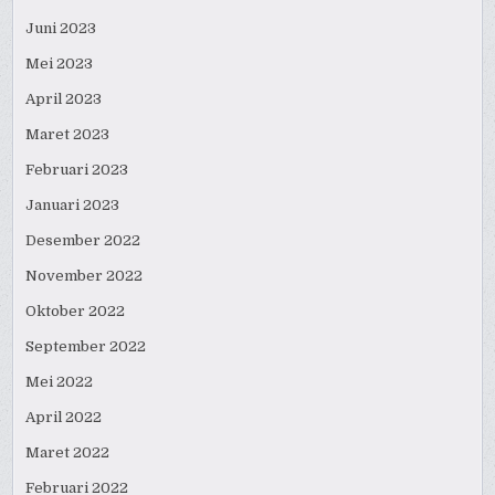
Juni 2023
Mei 2023
April 2023
Maret 2023
Februari 2023
Januari 2023
Desember 2022
November 2022
Oktober 2022
September 2022
Mei 2022
April 2022
Maret 2022
Februari 2022