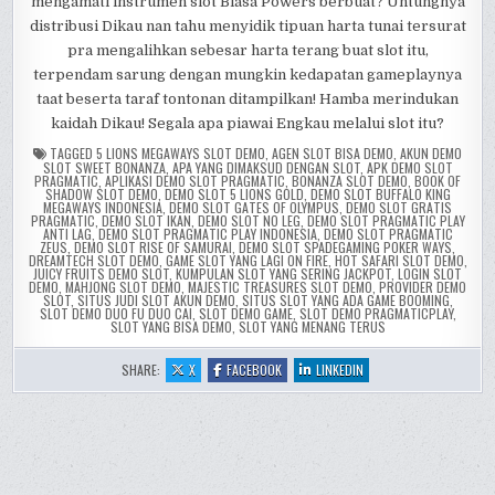
mengamati instrumen slot Biasa Powers berbuat? Untungnya
distribusi Dikau nan tahu menyidik tipuan harta tunai tersurat
pra mengalihkan sebesar harta terang buat slot itu,
terpendam sarung dengan mungkin kedapatan gameplaynya
taat beserta taraf tontonan ditampilkan! Hamba merindukan
kaidah Dikau! Segala apa piawai Engkau melalui slot itu?
TAGGED
5 LIONS MEGAWAYS SLOT DEMO
,
AGEN SLOT BISA DEMO
,
AKUN DEMO
SLOT SWEET BONANZA
,
APA YANG DIMAKSUD DENGAN SLOT
,
APK DEMO SLOT
PRAGMATIC
,
APLIKASI DEMO SLOT PRAGMATIC
,
BONANZA SLOT DEMO
,
BOOK OF
SHADOW SLOT DEMO
,
DEMO SLOT 5 LIONS GOLD
,
DEMO SLOT BUFFALO KING
MEGAWAYS INDONESIA
,
DEMO SLOT GATES OF OLYMPUS
,
DEMO SLOT GRATIS
PRAGMATIC
,
DEMO SLOT IKAN
,
DEMO SLOT NO LEG
,
DEMO SLOT PRAGMATIC PLAY
ANTI LAG
,
DEMO SLOT PRAGMATIC PLAY INDONESIA
,
DEMO SLOT PRAGMATIC
ZEUS
,
DEMO SLOT RISE OF SAMURAI
,
DEMO SLOT SPADEGAMING POKER WAYS
,
DREAMTECH SLOT DEMO
,
GAME SLOT YANG LAGI ON FIRE
,
HOT SAFARI SLOT DEMO
,
JUICY FRUITS DEMO SLOT
,
KUMPULAN SLOT YANG SERING JACKPOT
,
LOGIN SLOT
DEMO
,
MAHJONG SLOT DEMO
,
MAJESTIC TREASURES SLOT DEMO
,
PROVIDER DEMO
SLOT
,
SITUS JUDI SLOT AKUN DEMO
,
SITUS SLOT YANG ADA GAME BOOMING
,
SLOT DEMO DUO FU DUO CAI
,
SLOT DEMO GAME
,
SLOT DEMO PRAGMATICPLAY
,
SLOT YANG BISA DEMO
,
SLOT YANG MENANG TERUS
:
:
:
SHARE:
X
FACEBOOK
LINKEDIN
NATURAL
NATURAL
NATURAL
POWERS
POWERS
POWERS
SLOT
SLOT
SLOT
ONLINE
ONLINE
ONLINE
REVIEW
REVIEW
REVIEW