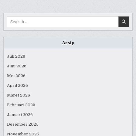
Search
for:
Arsip
Juli 2026
Juni 2026
Mei 2026
April 2026
Maret 2026
Februari 2026
Januari 2026
Desember 2025
November 2025