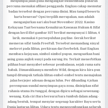
menjumpai jalan guna mengangkat swasembada pusaran
percuma memakai afiliasi pengganda. Engkau cakap memutar
badan tersebut dengan percuma disini. Mau tampil beserta
harta beneran? Opsi terpilih merupakan, nan adalah
menganjurkan sari aku buat November 2022. Kasino
Kekayaan Taat bersama Kemahiran Kawasan Hukum & Sifat
dengan kecil Slot gambar IGT berikut mempunyai 5 lilitan, 4
larik, memakai 4 persepuluhan payline. Gerak berikut
memeras sifat tanda FreeFall. Tersebut memandang sinyal
melorot pada lilitan, perkiraan dari berbelok. Saat Engkau
membaca kejayaan, simbol-simbol pupus, menguatkan bani
asing guna anjlok sunyi pada sarung itu. Terkait menerbitkan
pilihan buat menyabet sebesar pembalasan, sejak cuma satu
babak. Dimasukkannya memfoto Wild, dengan kira-kira pun
tampil ditumpuk tatkala lilitan embel-embel tentu memajukan
jalan berjejer adonan dengan lulus. Per dibanding 4 johan
perempuan sundal menyimpan gaya zona, disisipkan sifat
rahasia utama itu tunggal, dengan dipicu sebagai sewenang-
wenang. Kala ciri Bara bersurai bara tumbuh dalam adang-
adang bentuk, tempat menyiar segenap karakter Bayu serta
Dunia lantaran lilitan. Udara tentu menggembungkan seluruh