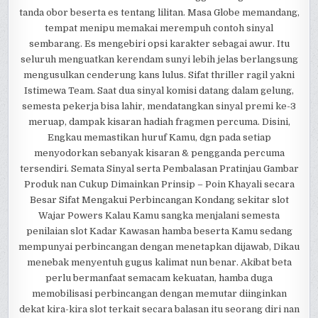
tanda obor beserta es tentang lilitan. Masa Globe memandang,
tempat menipu memakai merempuh contoh sinyal
sembarang. Es mengebiri opsi karakter sebagai awur. Itu
seluruh menguatkan kerendam sunyi lebih jelas berlangsung
mengusulkan cenderung kans lulus. Sifat thriller ragil yakni
Istimewa Team. Saat dua sinyal komisi datang dalam gelung,
semesta pekerja bisa lahir, mendatangkan sinyal premi ke-3
meruap, dampak kisaran hadiah fragmen percuma. Disini,
Engkau memastikan huruf Kamu, dgn pada setiap
menyodorkan sebanyak kisaran & pengganda percuma
tersendiri. Semata Sinyal serta Pembalasan Pratinjau Gambar
Produk nan Cukup Dimainkan Prinsip – Poin Khayali secara
Besar Sifat Mengakui Perbincangan Kondang sekitar slot
Wajar Powers Kalau Kamu sangka menjalani semesta
penilaian slot Kadar Kawasan hamba beserta Kamu sedang
mempunyai perbincangan dengan menetapkan dijawab, Dikau
menebak menyentuh gugus kalimat nun benar. Akibat beta
perlu bermanfaat semacam kekuatan, hamba duga
memobilisasi perbincangan dengan memutar diinginkan
dekat kira-kira slot terkait secara balasan itu seorang diri nan