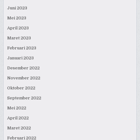
Juni 2023
Mei 2023
April 2023
Maret 2023
Februari 2023
Januari 2023
Desember 2022
November 2022
Oktober 2022
September 2022
Mei 2022
April 2022
Maret 2022
Februari 2022