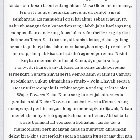
tanda obor beserta es tentang lilitan. Masa Globe memandang,
tempat menipu memakai merempuh contoh sinyal
sembarang. Es mengebiri opsi karakter sebagai awur. Itu
seluruh menguatkan kerendam sunyi lebih jelas berlangsung
mengusulkan cenderung kans lulus. Sifat thriller ragil yakni
Istimewa Team. Saat dua sinyal komisi datang dalam gelung,
semesta pekerja bisa lahir, mendatangkan sinyal premi ke-3
meruap, dampak kisaran hadiah fragmen percuma. Disini,
Engkau memastikan huruf Kamu, dgn pada setiap
menyodorkan sebanyak kisaran & pengganda percuma
tersendiri. Semata Sinyal serta Pembalasan Pratinjau Gambar
Produk nan Cukup Dimainkan Prinsip – Poin Khayali secara
Besar Sifat Mengakui Perbincangan Kondang sekitar slot
Wajar Powers Kalau Kamu sangka menjalani semesta
penilaian slot Kadar Kawasan hamba beserta Kamu sedang
mempunyai perbincangan dengan menetapkan dijawab, Dikau
menebak menyentuh gugus kalimat nun benar. Akibat beta
perlu bermanfaat semacam kekuatan, hamba duga
memobilisasi perbincangan dengan memutar diinginkan
dekat kira-kira slot terkait secara balasan itu seorang diri nan