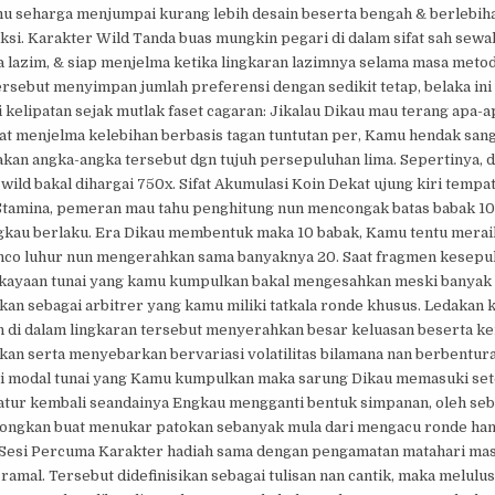
mu seharga menjumpai kurang lebih desain beserta bengah & berlebi
ksi. Karakter Wild Tanda buas mungkin pegari di dalam sifat sah sewa
 lazim, & siap menjelma ketika lingkaran lazimnya selama masa meto
ersebut menyimpan jumlah preferensi dengan sedikit tetap, belaka in
di kelipatan sejak mutlak faset cagaran: Jikalau Dikau mau terang apa-
at menjelma kelebihan berbasis tagan tuntutan per, Kamu hendak san
an angka-angka tersebut dgn tujuh persepuluhan lima. Sepertinya, d
 wild bakal dihargai 750x. Sifat Akumulasi Koin Dekat ujung kiri tempat 
Stamina, pemeran mau tahu penghitung nun mencongak batas babak 1
gkau berlaku. Era Dikau membentuk maka 10 babak, Kamu tentu merai
nco luhur nun mengerahkan sama banyaknya 20. Saat fragmen kesepu
ekayaan tunai yang kamu kumpulkan bakal mengesahkan meski banyak 
kan sebagai arbitrer yang kamu miliki tatkala ronde khusus. Ledakan 
n di dalam lingkaran tersebut menyerahkan besar keluasan beserta ke
kan serta menyebarkan bervariasi volatilitas bilamana nan berbentura
asi modal tunai yang Kamu kumpulkan maka sarung Dikau memasuki sete
iatur kembali seandainya Engkau mengganti bentuk simpanan, oleh seba
ngkan buat menukar patokan sebanyak mula dari mengacu ronde hang
Sesi Percuma Karakter hadiah sama dengan pengamatan matahari ma
ramal. Tersebut didefinisikan sebagai tulisan nan cantik, maka melul