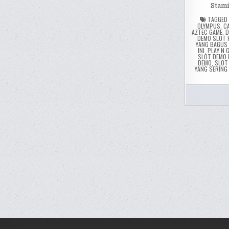
Stami
TAGGED
OLYMPUS
,
C
AZTEC GAME
,
D
DEMO SLOT 
YANG BAGUS 
INI
,
PLAY N 
SLOT DEMO
DEMO
,
SLOT
YANG SERING