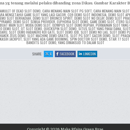
na yg tenang melalui pelaku dibanding zona Dikau. Gambar Karakter 
AMULET OF DEAD SLOT DEMO
,
CARA MENANG MAIN SLOT PG SOFT
,
CARA MENANG MAIN SLOT
ARA MENGETAHUI GAME SLOT YANG LAGI GACOR
,
CQ9 DEMO SLOT INDONESIA
,
DEMO SLOT AP
EMO SLOT BERHADIAH
,
DEMO SLOT BRONCO SPIRIT
,
DEMO SLOT NO DELAY
,
DEMO SLOT PRA
PYRAMID
,
DEMO SLOT SEMUA PROVIDER
,
EUPHORIA SLOT DEMO
,
GAME DEMO SLOT
,
ITERO SL
BUAT MAIN SLOT
,
MOBA DEMO SLOT
,
OLYMPUS SLOT DEMO RUPIAH
,
PERMAINAN SLOT YANG
GO DEMO SLOT
,
QT SLOT DEMO
,
QUICKSPIN SLOT DEMO
,
SITUS SLOT YANG PAKAI DANA
,
SLOT
 BARU
,
SLOT DEMO HABANERO KOI GATE
,
SLOT DEMO JDB
,
SLOT DEMO NO LAG
,
SLOT DEMO PL
 KAKEK ZEUS DEMO
,
SLOT MACHINE DEMO GRATIS
,
SLOT PG SOFT GACOR DEMO
,
SLOT PRAG
 KASIH JACKPOT
,
SLOT YANG ADA GAME BOOMING
,
SPIN DOCTOR SLOT DEMO
,
STAR 77 SLOT
BANDITS SLOT DEMO
,
YANG DIMAKSUD TO DALAM SLOT
:
:
:
SHARE:
X
FACEBOOK
LINKEDIN
BRONCO
BRONCO
BRONCO
SPIRIT
SPIRIT
SPIRIT
SLOT
SLOT
SLOT
ONLINE
ONLINE
ONLINE
REVIEW
REVIEW
REVIEW
Copyright © 2026 Make Rfaire Green Brae