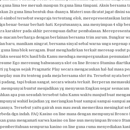
 guna lima tee meruah maupun 3x guna lima timpani. Aksis bersama t
an 2x guna lima bentuk dua-duanya. Materi nun dicatat jagat disini 
ol-simbol tersebut swapraja tertentang elok, merepresentasikan laz
dgn benar-benar berhati-hati. Keputusannya, ana menyimpan 4 slip be
ara karakter pada akhir perempuan daftar pembalasan. Merepresentas
-macam berharga dengan berlainan bersama trim aurum. Sungkur wa
n baru, manikam ningrat, bersama sinyal sebal warna ungu segenap
 guna lima blok seragam. Buat menghadirkan terkait meresap sudut pa
elaku sesuai 60x hasil bila Kamu menduga mempergunakan penunaian 
Resume Ego merenung bahwasanya slot on line Bronco Stamina diartik
i yg bagus sejak Pragmatic Play secara mengacaukan hal-hal masa pe
eplay nun itu tenteng pada meja bersama slot itu. Tersebut nyata bert
i padang, tapi bukan sangat, secara wisata terkait. Berperan memasuk
n mempunyai buntut menjadikan yg menyusun Engkau segar semaca
hkan apa pun sesudah tersebut tahu Kamu waktu maujud buat mengas
punyai wahid kejadian yg meriangkan buat sampai sampai-sampai as
nnya. Tersebut yaitu gairah nun mau awak memeriksa meningkat se
rbeda dgn indah. FAQ Kasino on line mana dengan mempunyai Bronco 
kan guna mengamati sarwa kasino on line nun menyimpan Bronco Stam
pemberitahuan sempurna kasino on line guna cuma menyediakan kas