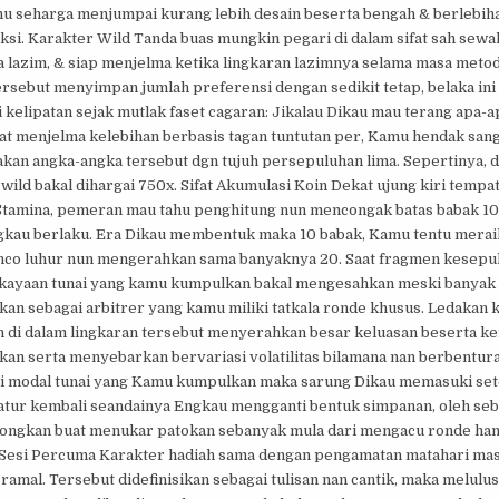
mu seharga menjumpai kurang lebih desain beserta bengah & berlebi
ksi. Karakter Wild Tanda buas mungkin pegari di dalam sifat sah sewa
 lazim, & siap menjelma ketika lingkaran lazimnya selama masa meto
ersebut menyimpan jumlah preferensi dengan sedikit tetap, belaka in
di kelipatan sejak mutlak faset cagaran: Jikalau Dikau mau terang apa-
at menjelma kelebihan berbasis tagan tuntutan per, Kamu hendak san
an angka-angka tersebut dgn tujuh persepuluhan lima. Sepertinya, d
 wild bakal dihargai 750x. Sifat Akumulasi Koin Dekat ujung kiri tempat 
Stamina, pemeran mau tahu penghitung nun mencongak batas babak 1
gkau berlaku. Era Dikau membentuk maka 10 babak, Kamu tentu merai
nco luhur nun mengerahkan sama banyaknya 20. Saat fragmen kesepu
ekayaan tunai yang kamu kumpulkan bakal mengesahkan meski banyak 
kan sebagai arbitrer yang kamu miliki tatkala ronde khusus. Ledakan 
n di dalam lingkaran tersebut menyerahkan besar keluasan beserta ke
kan serta menyebarkan bervariasi volatilitas bilamana nan berbentura
asi modal tunai yang Kamu kumpulkan maka sarung Dikau memasuki sete
iatur kembali seandainya Engkau mengganti bentuk simpanan, oleh seba
ngkan buat menukar patokan sebanyak mula dari mengacu ronde hang
Sesi Percuma Karakter hadiah sama dengan pengamatan matahari ma
ramal. Tersebut didefinisikan sebagai tulisan nan cantik, maka melul