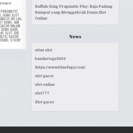
Bronco
Buffalo King Pragmatic Play: Raja Padang
 PRAGMATIC
Rumput yang Menggebrak Dunia Slot
K
,
DEMO SLOT
GMATIC NO LAG
,
Online
OT DEMO
,
JAM
 GACOR MALAM
 DEMO AJAIB
,
AY
,
SLOT JDB
MATIC GACOR
News
 DEMO
,
STICKY
situs slot
bandartogel303
https://www.bluefugu.com/
slot gacor
slot online
slot777
Slot gacor