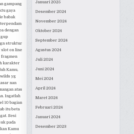
Januari 2025
han gampang
ktu gaya
Desember 2024
de babak
November 2024
i terpendam
apa dengan
Oktober 2024
ggup
September 2024
gn struktur
slot on line
Agustus 2024
0 fragmen
Juli 2024
h karakter
Juni 2024
luh Kamu,
wilds yg
Mei 2024
kasar nan
April 2024
nangan atas
n. Ingatlah
Maret 2024
l 10 bagian
Februari 2024
b itu beta
at. Sesi
Januari 2024
suk pada
Desember 2023
uskan Kamu