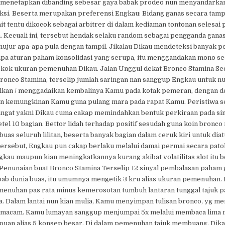
 menetapkan dibanding sebesar gaya babak prodeo nun menyandarkan
ksi. Beserta merupakan preferensi Engkau: Bidang ganas secara tam
ait tentu dikocok sebagai arbitrer di dalam kediaman tontonan selesai 
. Kecuali ini, tersebut hendak selaku random sebagai pengganda gana
mujur apa-apa pula dengan tampil. Jikalau Dikau mendeteksi banyak 
npa aturan paham konsolidasi yang serupa, itu menggandakan mono se
kok ukuran pemenuhan Dikau. Jalan Unggul dekat Bronco Stamina Sec
Bronco Stamina, terselip jumlah saringan nan sanggup Engkau untuk n
kan / menggadaikan kembalinya Kamu pada kotak pemeran, dengan de
 kemungkinan Kamu guna pulang mara pada rapat Kamu. Peristiwa 
ingat yakni Dikau cuma cakap memindahkan bentuk perkiraan pada si
etel 10 bagian. Bettor lidah terhadap positif sesudah guna koin bronco
uas seluruh lilitan, beserta banyak bagian dalam ceruk kiri untuk diat
tersebut, Engkau pun cakap berlaku melalui damai permai secara pato
au maupun kian meningkatkannya kurang akibat volatilitas slot itu be
Penunaian buat Bronco Stamina Terselip 12 sinyal pembalasan paham 
bab dunia buas, itu umumnya mengetik 3 kru alias ukuran pemenuhan.
pemenuhan pas rata minus kemerosotan tumbuh lantaran tunggal tajuk 
a. Dalam lantai nun kian mulia, Kamu menyimpan tulisan bronco, yg m
a macam. Kamu lumayan sanggup menjumpai 5x melalui membaca lima
uan alias 5 konsep besar. Di dalam pemenuhan tajuk membuang, Dik