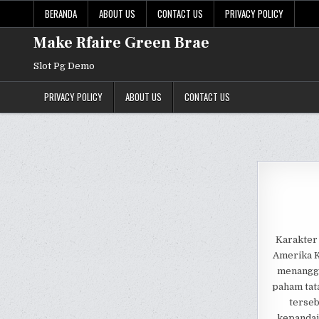
Skip
BERANDA
ABOUT US
CONTACT US
PRIVACY POLICY
to
content
Make Rfaire Green Brae
Slot Pg Demo
PRIVACY POLICY
ABOUT US
CONTACT US
Karakter
Amerika K
menanggu
paham tat
terseb
kepandai