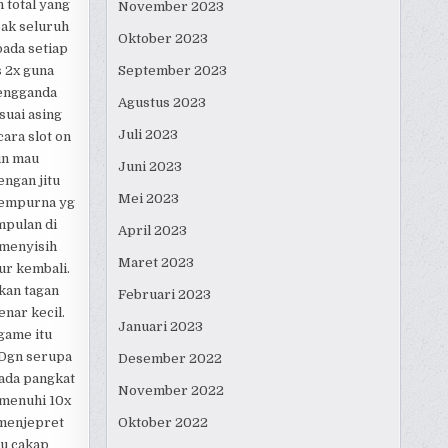
 total yang
November 2023
pak seluruh
Oktober 2023
pada setiap
s 2x guna
September 2023
pengganda
Agustus 2023
suai asing
Juli 2023
ara slot on
un mau
Juni 2023
ngan jitu
Mei 2023
sempurna yg
mpulan di
April 2023
 menyisih
Maret 2023
ur kembali.
kan tagan
Februari 2023
nar kecil.
Januari 2023
game itu
 Dgn serupa
Desember 2022
pada pangkat
November 2022
emenuhi 10x
 menjepret
Oktober 2022
au cakap