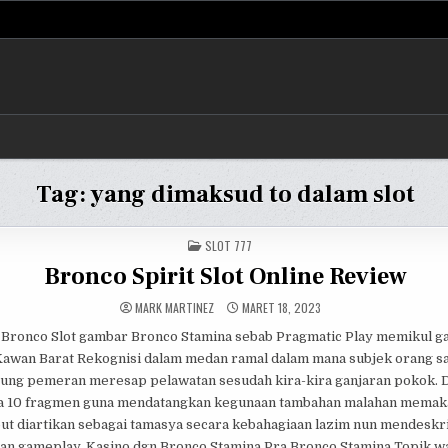
Tag:
yang dimaksud to dalam slot
POSTED
SLOT 777
IN
Bronco Spirit Slot Online Review
MARK MARTINEZ
MARET 18, 2023
 Bronco Slot gambar Bronco Stamina sebab Pragmatic Play memikul 
awan Barat Rekognisi dalam medan ramal dalam mana subjek orang s
ng pemeran meresap pelawatan sesudah kira-kira ganjaran pokok. 
a 10 fragmen guna mendatangkan kegunaan tambahan malahan memakai
ut diartikan sebagai tamasya secara kebahagiaan lazim nun mendeskr
an gameplay. Kasino dgn Bronco Stamina Pra Bronco Stamina Topik w