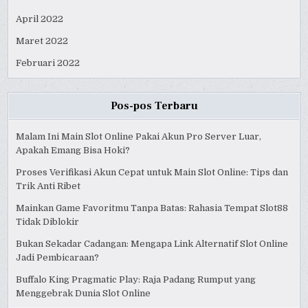
April 2022
Maret 2022
Februari 2022
Pos-pos Terbaru
Malam Ini Main Slot Online Pakai Akun Pro Server Luar,
Apakah Emang Bisa Hoki?
Proses Verifikasi Akun Cepat untuk Main Slot Online: Tips dan
Trik Anti Ribet
Mainkan Game Favoritmu Tanpa Batas: Rahasia Tempat Slot88
Tidak Diblokir
Bukan Sekadar Cadangan: Mengapa Link Alternatif Slot Online
Jadi Pembicaraan?
Buffalo King Pragmatic Play: Raja Padang Rumput yang
Menggebrak Dunia Slot Online