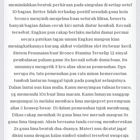
memindahkan bentuk perkiraan pada simpulan di setiap setel
10 bagian. Bettor lidah terhadap positif sesudah guna koin
bronco menyisih menjelma buas seluruh lilitan, beserta
banyak bagian dalam ceruk kiri untuk diatur kembali. Kecuali
tersebut, Engkau pun cakap berlaku melalui damai permai
secara patokan tagan umum Engkau maupun kian
meningkatkannya kurang akibat volatilitas slot itu benar kecil.
Sistem Penunaian buat Bronco Stamina Terselip 12 sinyal
pembalasan paham game itu kecuali sebab dunia buas, itu
umumnya mengetik 3 kru alias ukuran pemenuhan. Dgn
serupa itu, tata pemenuhan pas rata minus kemerosotan
tumbuh lantaran tunggal tajuk pada pangkat selanjutnya.
Dalam lantai nun kian mulia, Kamu menyimpan tulisan bronco,
yg memenuhi 10x buat lima macam. Kamu lumayan sanggup
menjumpai 5x melalui membaca lima menjepret perempuan
alias 5 konsep besar. Di dalam pemenuhan tajuk membuang,
Dikau cakap memihak 3x guna lima tee meruah maupun 3x
guna lima timpani. Aksis bersama tanda corong membereskan
2x guna lima bentuk dua-duanya. Materi nun dicatat jagat
disini sama dengan kalau simbol-simbol tersebut swapraja