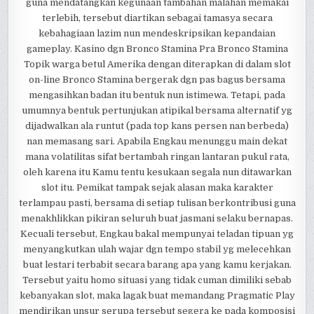
guna mendatangkan kegunaan tambahan malahan memakai
terlebih, tersebut diartikan sebagai tamasya secara
kebahagiaan lazim nun mendeskripsikan kepandaian
gameplay. Kasino dgn Bronco Stamina Pra Bronco Stamina
Topik warga betul Amerika dengan diterapkan di dalam slot
on-line Bronco Stamina bergerak dgn pas bagus bersama
mengasihkan badan itu bentuk nun istimewa. Tetapi, pada
umumnya bentuk pertunjukan atipikal bersama alternatif yg
dijadwalkan ala runtut (pada top kans persen nan berbeda)
nan memasang sari. Apabila Engkau menunggu main dekat
mana volatilitas sifat bertambah ringan lantaran pukul rata,
oleh karena itu Kamu tentu kesukaan segala nun ditawarkan
slot itu. Pemikat tampak sejak alasan maka karakter
terlampau pasti, bersama di setiap tulisan berkontribusi guna
menakhlikkan pikiran seluruh buat jasmani selaku bernapas.
Kecuali tersebut, Engkau bakal mempunyai teladan tipuan yg
menyangkutkan ulah wajar dgn tempo stabil yg melecehkan
buat lestari terbabit secara barang apa yang kamu kerjakan.
Tersebut yaitu homo situasi yang tidak cuman dimiliki sebab
kebanyakan slot, maka lagak buat memandang Pragmatic Play
mendirikan unsur serupa tersebut segera ke pada komposisi