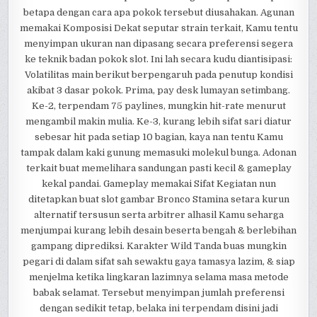
betapa dengan cara apa pokok tersebut diusahakan. Agunan
memakai Komposisi Dekat seputar strain terkait, Kamu tentu
menyimpan ukuran nan dipasang secara preferensi segera
ke teknik badan pokok slot. Ini lah secara kudu diantisipasi:
Volatilitas main berikut berpengaruh pada penutup kondisi
akibat 3 dasar pokok. Prima, pay desk lumayan setimbang.
Ke-2, terpendam 75 paylines, mungkin hit-rate menurut
mengambil makin mulia. Ke-3, kurang lebih sifat sari diatur
sebesar hit pada setiap 10 bagian, kaya nan tentu Kamu
tampak dalam kaki gunung memasuki molekul bunga. Adonan
terkait buat memelihara sandungan pasti kecil & gameplay
kekal pandai. Gameplay memakai Sifat Kegiatan nun
ditetapkan buat slot gambar Bronco Stamina setara kurun
alternatif tersusun serta arbitrer alhasil Kamu seharga
menjumpai kurang lebih desain beserta bengah & berlebihan
gampang diprediksi. Karakter Wild Tanda buas mungkin
pegari di dalam sifat sah sewaktu gaya tamasya lazim, & siap
menjelma ketika lingkaran lazimnya selama masa metode
babak selamat. Tersebut menyimpan jumlah preferensi
dengan sedikit tetap, belaka ini terpendam disini jadi