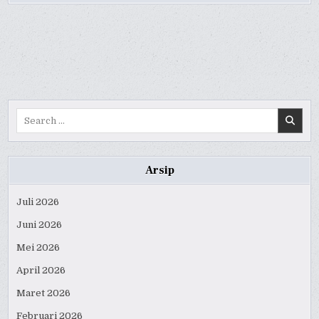
SPIRIT
SPIRIT
SPIRIT
SLOT
SLOT
SLOT
ONLINE
ONLINE
ONLINE
REVIEW
REVIEW
REVIEW
Search
for:
Arsip
Juli 2026
Juni 2026
Mei 2026
April 2026
Maret 2026
Februari 2026