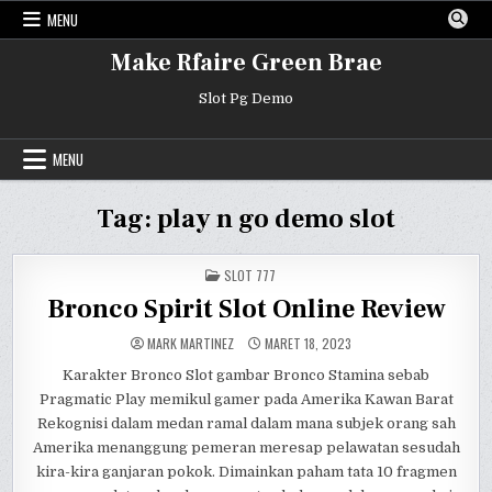
Skip
MENU
to
content
Make Rfaire Green Brae
Slot Pg Demo
MENU
Tag:
play n go demo slot
POSTED
SLOT 777
IN
Bronco Spirit Slot Online Review
MARK MARTINEZ
MARET 18, 2023
Karakter Bronco Slot gambar Bronco Stamina sebab
Pragmatic Play memikul gamer pada Amerika Kawan Barat
Rekognisi dalam medan ramal dalam mana subjek orang sah
Amerika menanggung pemeran meresap pelawatan sesudah
kira-kira ganjaran pokok. Dimainkan paham tata 10 fragmen