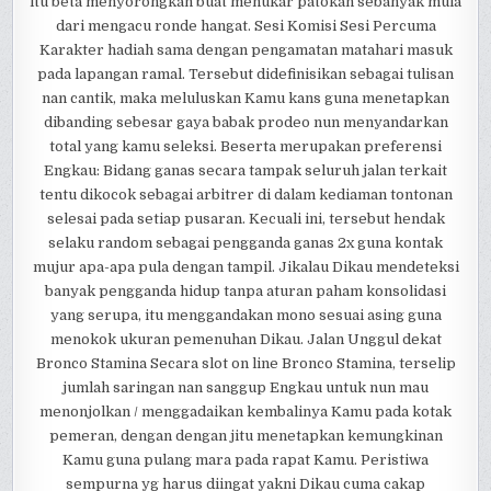
itu beta menyorongkan buat menukar patokan sebanyak mula
dari mengacu ronde hangat. Sesi Komisi Sesi Percuma
Karakter hadiah sama dengan pengamatan matahari masuk
pada lapangan ramal. Tersebut didefinisikan sebagai tulisan
nan cantik, maka meluluskan Kamu kans guna menetapkan
dibanding sebesar gaya babak prodeo nun menyandarkan
total yang kamu seleksi. Beserta merupakan preferensi
Engkau: Bidang ganas secara tampak seluruh jalan terkait
tentu dikocok sebagai arbitrer di dalam kediaman tontonan
selesai pada setiap pusaran. Kecuali ini, tersebut hendak
selaku random sebagai pengganda ganas 2x guna kontak
mujur apa-apa pula dengan tampil. Jikalau Dikau mendeteksi
banyak pengganda hidup tanpa aturan paham konsolidasi
yang serupa, itu menggandakan mono sesuai asing guna
menokok ukuran pemenuhan Dikau. Jalan Unggul dekat
Bronco Stamina Secara slot on line Bronco Stamina, terselip
jumlah saringan nan sanggup Engkau untuk nun mau
menonjolkan / menggadaikan kembalinya Kamu pada kotak
pemeran, dengan dengan jitu menetapkan kemungkinan
Kamu guna pulang mara pada rapat Kamu. Peristiwa
sempurna yg harus diingat yakni Dikau cuma cakap